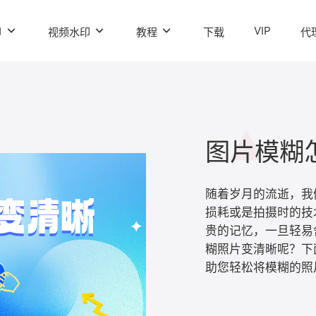
VIP
印
视频水印
教程
下载
代
随着岁月的流逝，我
损耗或是拍摄时的技
贵的记忆，一旦轻易
糊照片变清晰呢？下
助您轻松将模糊的照