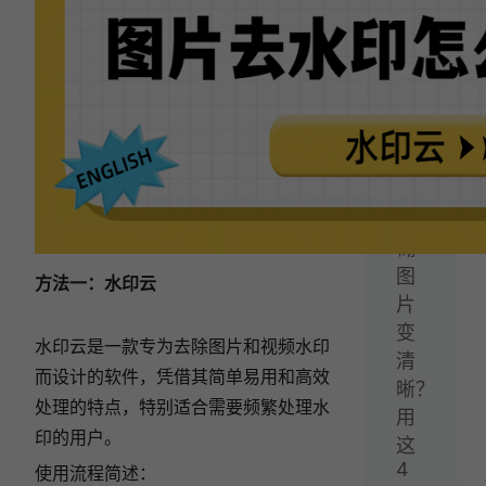
法！
下
一
篇：
怎
么
让
模
糊
图
方法一：水印云
片
变
水印云是一款专为去除图片和视频水印
清
而设计的软件，凭借其简单易用和高效
晰？
处理的特点，特别适合需要频繁处理水
用
印的用户。
这
4
使用流程简述：