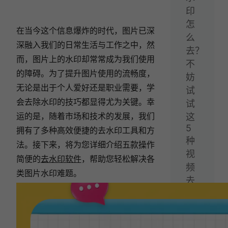
印
怎
在当今这个信息爆炸的时代，图片已深
么
深融入我们的日常生活与工作之中，然
去？
而，图片上的水印却常常成为我们使用
不
的障碍。为了提升图片使用的流畅度，
妨
无论是出于个人爱好还是职业需要，学
试
会去除水印的技巧都显得尤为关键。幸
试
运的是，随着市场和技术的发展，我们
这
5
拥有了多种高效便捷的去水印工具和方
种
法。接下来，将为您详细介绍五款操作
视
简便的
去水印软件
，帮助您轻松解决各
频
类图片水印难题。
去
水
印
方