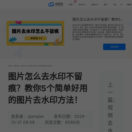
AI
VIP
工具集
图片水印
视频水印
教程
下载
代理推
图片怎么去水印不留痕？教你5个简单好用的图片去水印方法！
在当今这个信息爆炸的时代，图片已深深融入我们的日常生活与工
作之中，然而，图片上的水印却常常成为我们使用的障碍。为了提
升图片使用的流畅度，无论是出于个人爱好还是职业需要，学会去
除水印的技巧都显得尤为关键。幸运的是，随着市场和技术的发
展，我们拥有了多种高效便捷的去水印工具和方法。接下来，将为
您详细介绍五款操作简便的去水印软件​，帮助您轻松解决各类图片
水印难题。
立即体验
首页
>
教程|专题
>
图片怎么去水印不留痕？教你5个简单好用的图片去水印方法！
图片怎么去水印不留
上
痕？教你5个简单好用
一
的图片去水印方法！
篇：
视
频
发表者：qianqian
|
发布日期：2024-
10-21 09:58
|
浏览次数：8589次
去
水