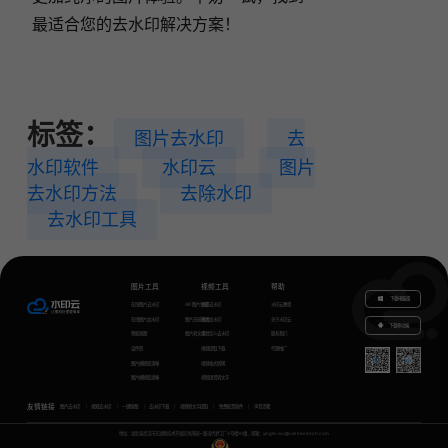
最适合您的去水印解决方案！
标签：
图片去水印
去
水印软件
水印云
图片
去水印方法
去除水印
去水印工具
图片工具
视频工具
帮助
下载电脑版
在线图片去水印
GIF图片生成
视频去水印
水印云教程
在线图片加水印
图片无损放大
视频加水印
关于水印云
下载移动端
智能抠图
图片转文字
视频怎么去水印
联系我们
证件照
视频提取下载
代理推广
图片模糊变清晰
视频格式转换
图片模糊变清晰
视频语音转文字
友情链接
图片去水印
视频去水印
一键抠图
去水印下载
视频转文字提取
免费配音软件
声音克隆
地址：湖北省武汉市东湖新技术开发区关南园一路当代梦工厂4号楼10楼，邮箱：yinglin.wu@udreamtech.com