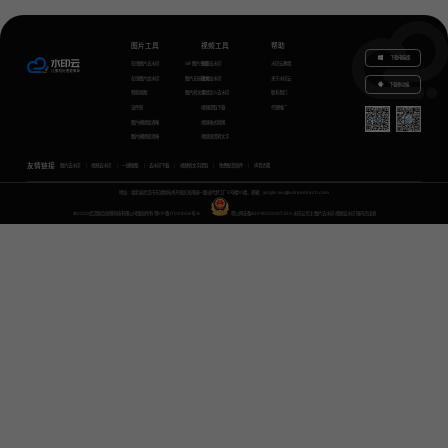
图片工具
视频工具
帮助
下载电脑版
在线图片去水印
GIF图片生成
视频去水印
水印云教程
在线图片加水印
图片无损放大
视频加水印
关于水印云
下载移动端
智能抠图
图片转文字
视频怎么去水印
联系我们
证件照
视频提取下载
代理推广
图片模糊变清晰
视频格式转换
图片模糊变清晰
视频语音转文字
友情链接
图片去水印
视频去水印
一键抠图
去水印下载
视频转文字提取
免费配音软件
声音克隆
地址：湖北省武汉市东湖新技术开发区关南园一路当代梦工厂4号楼10楼，邮箱：yinglin.wu@udreamtech.com
©2020武汉联合创想科技有限公司版权所有
鄂ICP备17031026号-8
鄂公网安备42018502007353
水印云专注
图片去水印
视频去水印
国内杰出者