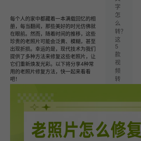
字
怎
每个人的家中都藏着一本满载回忆的相
么
册，每当翻阅，那些美好的时光仿佛就
转？
在眼前。然而，随着时间的推移，这些
这
珍贵的老照片可能会泛黄、模糊，甚至
5
出现折损。幸运的是，现代技术为我们
款
提供了多种方法来修复这些老照片，让
视
它们重新焕发光彩。以下将分享4种常
频
用的老照片修复方法，快一起来看看
转
吧！
文
字
工
具
轻
松
搞