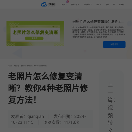
AI
VIP
工具集
图片水印
视频水印
教程
下载
代理推广
老照片怎么修复变清晰？教你4种老照片修复方法！
每个人的家中都藏着一本满载回忆的相册，每当翻阅，那些美好的
时光仿佛就在眼前。然而，随着时间的推移，这些珍贵的老照片可
能会泛黄、模糊，甚至出现折损。幸运的是，现代技术为我们提供
了多种方法来修复这些老照片，让它们重新焕发光彩。以下将分享4
种常用的老照片修复方法，快一起来看看吧！
立即体验
首页
>
教程|专题
>
老照片怎么修复变清晰？教你4种老照片修复方法！
老照片怎么修复变清
上
晰？教你4种老照片修
一
复方法！
篇：
视
频
发表者：qianqian
|
发布日期：2024-
10-23 11:15
|
浏览次数：11713次
转
文