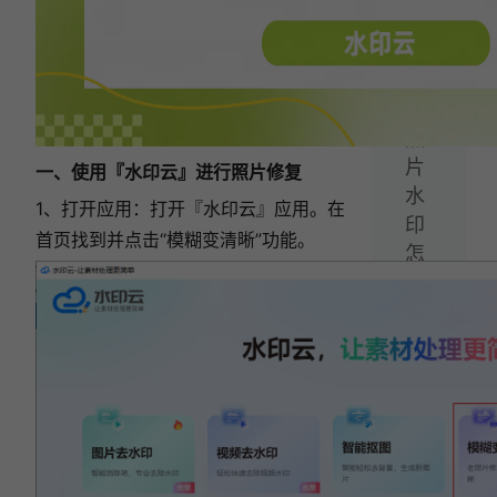
定！
下
一
篇：
照
片
一、使用『水印云』进行照片修复
水
1、打开应用：打开『水印云』应用。在
印
首页找到并点击“模糊变清晰”功能。
怎
么
去
掉？
这
4
种
图
片