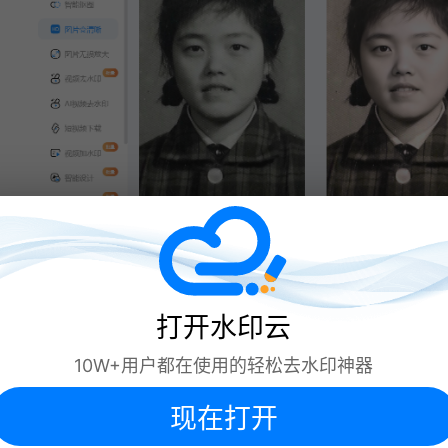
二、使用『Colorize』进行照片上色与
打开水印云
修复
1、访问网站：在浏览器中访问
10W+用户都在使用的轻松去水印神器
『Colorize』网站，上传需要上色的黑
现在打开
白老照片。
2、选择“自动上色”功能，等待AI处理，