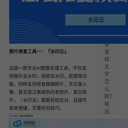
下
一
篇：
会
议
录
照片修复工具一：『水印云』
音
转
文
这是一款专业AI图像处理工具，不仅支
字
持图片去水印，视频去水印，抠图等功
怎
能，同样支持修复模糊照片，
无论是人
么
像、甚
至是泛黄褪色的老照片、黑白照
转？
片，『水印云』都能轻松应对，
且操作
有
简单便捷，无需任何技巧。
这
6
款