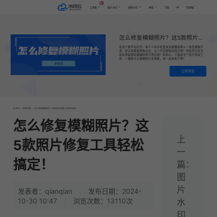
AI
VIP
工具集
图片水印
视频水印
教程
下载
代理推广
怎么修复模糊照片？这5款照片修复工具轻松搞定！
在这个数字化时代，每个人的手机里或许都藏着那么一两张模糊不
清，却又承载着特殊记忆，让人不忍删除的照片吧？你是否还在为
如何修复那些模糊的照片而苦恼？别担心，下面这五个照片修复工
具，一键即可让模糊照片变清晰，快一起来看下吧！
立即体验
首页
>
教程|专题
>
怎么修复模糊照片？这5款照片修复工具轻松搞定！
怎么修复模糊照片？这
上
5款照片修复工具轻松
一
搞定！
篇：
图
片
发表者：qianqian
|
发布日期：2024-
10-30 10:47
|
浏览次数：13110次
水
印