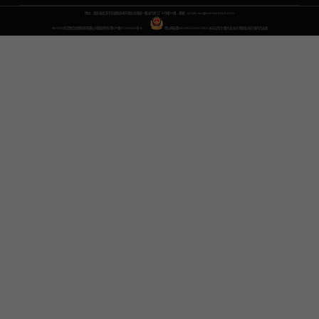
地址：湖北省武汉市东湖新技术开发区关南园一路当代梦工厂4号楼10楼，邮箱：yinglin.wu@udreamtech.com
©2020武汉联合创想科技有限公司版权所有
鄂ICP备17031026号-8
鄂公网安备42018502007353
水印云专注
图片去水印
视频去水印
国内杰出者