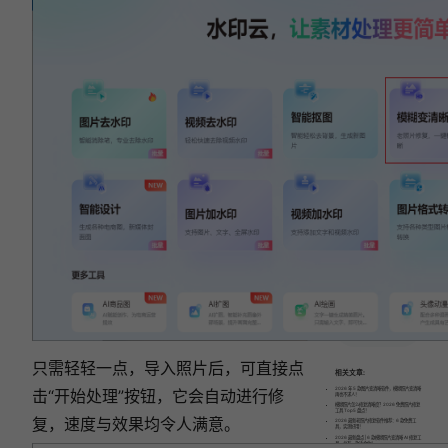
视
频
语
音
转
文
字
工
具
就
够
了！
只需轻轻一点，导入照片后，可直接点
相关文章:
2026 年 5 款图片变清晰软件，模糊照片变清晰
击“
开始处理
”按钮，它会自动进行修
再也不求人！
模糊照片怎么修复清晰度？2026 免费照片修复
工具 Top5 盘点！
复，速度与效果均令人满意。
2026 最新老照片修复软件推荐：6 款免费工
具，实测好用！
2026 最新盘点 | 6 款模糊照片变清晰 AI 修复工
具，总有一款适合你！