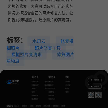
照片的修复，大家可以结合自己的实际
情况选择适合自己的照片修复方法，让
你告别模糊照片，还原照片的高清度。
标签：
水印云
修复模
糊照片
照片修复工具
模糊照片变清晰
修复图片
清晰度
图片工具
视频工具
帮助
下载电脑版
在线图片去水印
GIF图片生成
视频去水印
水印云教程
在线图片加水印
图片无损放大
视频加水印
关于水印云
下载移动端
智能抠图
图片转文字
视频怎么去水印
联系我们
证件照
视频提取下载
代理推广
图片模糊变清晰
视频格式转换
图片模糊变清晰
视频语音转文字
友情链接
图片去水印
视频去水印
一键抠图
去水印下载
视频转文字提取
免费配音软件
声音克隆