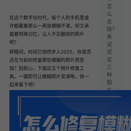
怎
么
在这个数字化时代，每个人的手机里或
去
许都藏着那么一两张模糊不清，却又承
除？
载着特殊记忆，让人不忍删除的照片
来
吧？
试
转眼间，时间已悄然步入2025，你是否
试
这
还在为如何修复那些模糊的照片而苦
三
恼？别担心，下面这五个照片修复工
种
具，一键即可让模糊照片变清晰，快一
图
起来看下吧！
片
去
水
印
方
法！