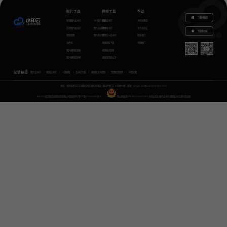
图片工具
视频工具
帮助
下载电脑版
在线图片去水印
GIF图片生成
视频去水印
水印云教程
在线图片加水印
图片无损放大
视频加水印
关于水印云
下载移动端
智能抠图
图片转文字
视频怎么去水印
联系我们
证件照
视频提取下载
代理推广
图片模糊变清晰
视频格式转换
图片模糊变清晰
视频语音转文字
友情链接
图片去水印
视频去水印
一键抠图
去水印下载
视频转文字提取
免费配音软件
声音克隆
地址：湖北省武汉市东湖新技术开发区关南园一路当代梦工厂4号楼10楼，邮箱：yinglin.wu@udreamtech.com
©2020武汉联合创想科技有限公司版权所有
鄂ICP备17031026号-8
鄂公网安备42018502007353
水印云专注
图片去水印
视频去水印
国内杰出者