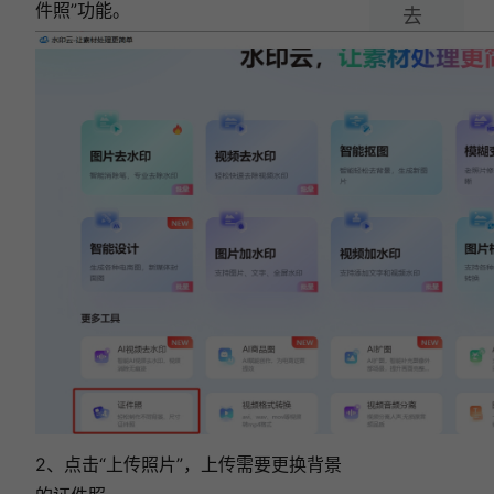
件照”功能。
去
水
印
工
具
就
够
了！
相关文章:
视频去水印哪个软件好用？这款视频去水印软件
用起来！
人像抠图用什么软件？5款热门抠图软件推荐，
新手小白秒抠图！
2025 年热门视频去水印软件推荐！5 款工具深
度测评，告别水印烦恼！
5款视频去水印软件测评，助你轻松告别水印烦
恼！
告别抠图烦恼！6款一键抠图在线免费工具，一
键搞定抠图！
2、点击“上传照片”，上传需要更换背景