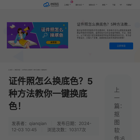
AI
VIP
工具集
图片水印
视频水印
教程
下载
代理推广
证件照怎么换底色？5种方法教你一键换底色！
面对证件照背景颜色不符合要求时，有多种方法可以帮助您快速更
换证件照的背景颜色，虽然有些方法专业但操作繁琐。不过，别担
心，以下将为您介绍五种简单易学的证件照换底色的方法，专为初
学者设计，只需几个步骤，就能轻松完成背景颜色的更换！
立即体验
首页
>
教程|专题
>
证件照怎么换底色？5种方法教你一键换底色！
证件照怎么换底色？5
上
种方法教你一键换底
一
色！
篇：
抠
图
发表者：qianqian
|
发布日期：2024-
12-03 10:45
|
浏览次数：10317次
软
件:6