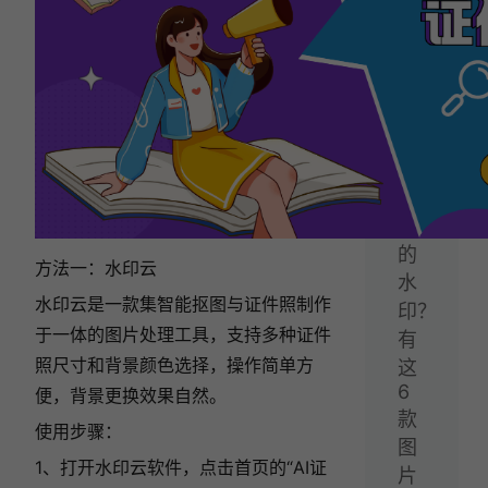
篇：
如
何
去
除
图
片
上
的
方法一：水印云
水
水印云是一款集智能抠图与证件照制作
印？
于一体的图片处理工具，支持多种证件
有
照尺寸和背景颜色选择，操作简单方
这
6
便，背景更换效果自然。
款
使用步骤：
图
1、打开水印云软件，点击首页的“AI证
片