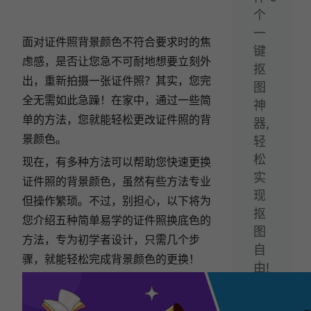
个
一
面对证件照背景颜色不符合要求时的焦
键
虑感，是否让您急不可耐地想要立刻外
抠
出，重新拍摄一张证件照？其实，您完
图
全无需如此急躁！在家中，通过一些简
神
单的方法，您就能轻松更改证件照的背
器,
景颜色。
轻
松
现在，有多种方法可以帮助您快速更换
实
证件照的背景颜色，虽然有些方法专业
现
但操作繁琐。不过，别担心，以下将为
抠
您介绍五种简单易学的证件照换底色的
图
方法，专为初学者设计，只需几个步
自
骤，就能轻松完成背景颜色的更换！
由!
下
一