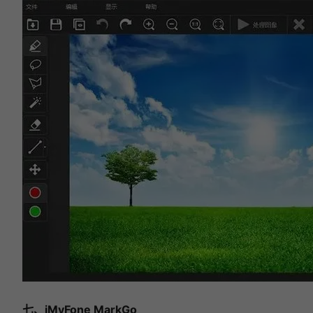
七、iMyFone MarkGo