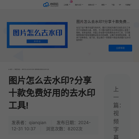
AI
VIP
工具集
图片水印
视频水印
教程
下载
代理推广
图片怎么去水印?分享十款免费好用的去水印工具!
在当下这个数字化盛行的时代，图片已然成为我们日常生活与工作
中不可或缺的元素。然而，不少图片因附带水印而在使用上受到了
限制。但幸运的是，市面上存在着众多免费的去水印工具，它们能
够帮助我们轻松地摆脱这些水印的束缚，让图片变得更加清爽，适
用于多种场合。接下来，就让我们一同探索10款出色的图片去水印
软件吧！
立即体验
首页
>
教程|专题
>
图片怎么去水印?分享十款免费好用的去水印工具!
图片怎么去水印?分享
上
十款免费好用的去水印
一
工具!
篇：
视
频
发表者：qianqian
|
发布日期：2024-
12-31 10:37
|
浏览次数：8202次
字
幕