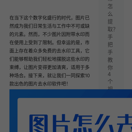
怎
么
在当下这个数字化盛行的时代，图片已
提
然成为我们日常生活与工作中不可或缺
取？
的元素。然而，不少图片因附带水印而
手
在使用上受到了限制。但幸运的是，市
把
面上存在着众多免费的去水印工具，它
手
们能够帮助我们轻松地摆脱这些水印的
教
束缚，让图片变得更加清爽，适用于多
你
4
种场合。接下来，就让我们一同探索10
个
款出色的图片去水印软件吧！
视
频
转
文
字
方