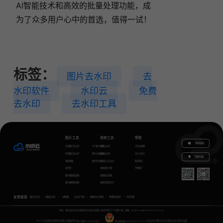
AI智能技术和高效的批量处理功能，成
为了众多用户心中的首选，值得一试！
标签：
图片去水印
去
水印软件
水印云
免费
去水印
去水印工具
图片工具
视频工具
帮助
下载电脑版
在线图片去水印
GIF图片生成
视频去水印
水印云教程
在线图片加水印
图片无损放大
视频加水印
关于水印云
下载移动端
智能抠图
图片转文字
视频怎么去水印
联系我们
证件照
视频提取下载
代理推广
图片模糊变清晰
视频格式转换
图片模糊变清晰
视频语音转文字
友情链接
图片去水印
视频去水印
一键抠图
去水印下载
视频转文字提取
免费配音软件
声音克隆
地址：湖北省武汉市东湖新技术开发区关南园一路当代梦工厂4号楼10楼，邮箱：yinglin.wu@udreamtech.com
©2020武汉联合创想科技有限公司版权所有
鄂ICP备17031026号-8
鄂公网安备42018502007353
水印云专注
图片去水印
视频去水印
国内杰出者