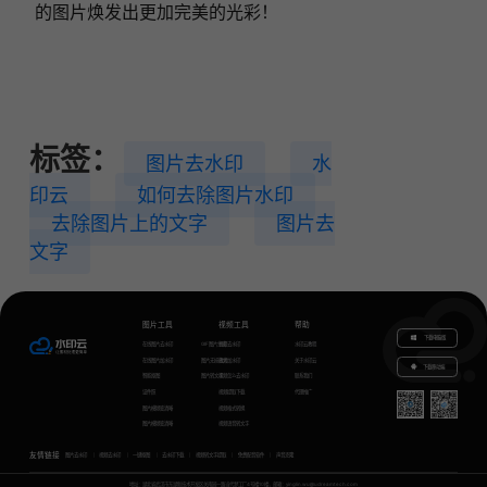
的图片焕发出更加完美的光彩！
标签：
图片去水印
水
印云
如何去除图片水印
去除图片上的文字
图片去
文字
图片工具
视频工具
帮助
下载电脑版
在线图片去水印
GIF图片生成
视频去水印
水印云教程
在线图片加水印
图片无损放大
视频加水印
关于水印云
下载移动端
智能抠图
图片转文字
视频怎么去水印
联系我们
证件照
视频提取下载
代理推广
图片模糊变清晰
视频格式转换
图片模糊变清晰
视频语音转文字
友情链接
图片去水印
视频去水印
一键抠图
去水印下载
视频转文字提取
免费配音软件
声音克隆
地址：湖北省武汉市东湖新技术开发区关南园一路当代梦工厂4号楼10楼，邮箱：yinglin.wu@udreamtech.com