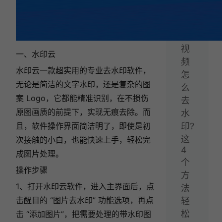
下
一
篇：
视
一、水印云
频
水印云一款超实用的专业去水印软件，
怎
无论是简洁的文字水印，还是复杂的图
么
案 Logo，它都能精准识别，在不损伤
去
原图画质的前提下，实现无痕去除。而
水
且，软件操作界面简洁明了，即使是初
印?
这
次接触的小白，也能快速上手，轻松完
4
成图片处理。
个
操作步骤
方
1、打开水印云软件，进入主界面后，点
法
击醒目的 “图片去水印” 功能选项，再点
轻
松
击 “添加图片”，把需要处理的带水印图