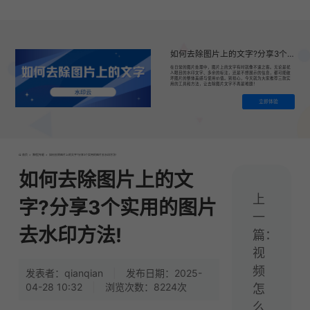
如何去除图片上的文字?分享3个实用的图片去水印方法!
在日常的图片处理中，图片上的文字有时就像不速之客。无论是扰
人眼目的水印文字、多余的标注，还是不想展示的信息，都可能破
坏图片的整体美感与使用价值。别担心，今天就为大家推荐三款实
用的工具和方法，让去除图片文字不再是难题！
立即体验
首页
>
教程|专题
>
如何去除图片上的文字?分享3个实用的图片去水印方法!
如何去除图片上的文
上
字?分享3个实用的图片
一
去水印方法!
篇：
视
频
发表者：qianqian
|
发布日期：2025-
04-28 10:32
|
浏览次数：8224次
怎
么