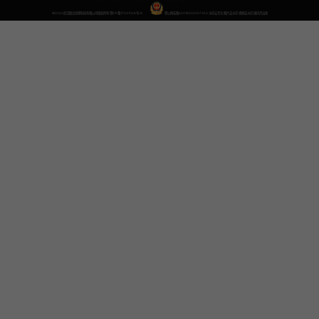
©2020武汉联合创想科技有限公司版权所有
鄂ICP备17031026号-8
鄂公网安备42018502007353
水印云专注
图片去水印
视频去水印
国内杰出者