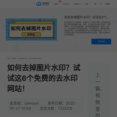
AI
VIP
工具集
图片水印
视频水印
教程
下载
代理推广
如何去掉图片水印？试试这6个免费的去水印网站！
在日常生活与工作场景中，从制作 PPT 到设计海报，我们常常会在
网上寻找合适的图片素材。然而，不少图片自带的水印却成了 “视觉
绊脚石”，不仅破坏画面美感，还可能影响整体效果。别担心！如
今，众多免费去水印网站应运而生，它们操作简单，能在保证图片
完整性的同时，通过智能修复技术让水印区域自然过渡，今天，就
为大家精心挑选 6 款各具特色的免费去水印网站，满足不同类型的
水印处理需求。
立即体验
首页
>
教程|专题
>
如何去掉图片水印？试试这6个免费的去水印网站！
如何去掉图片水印？试
上
试这6个免费的去水印
一
网站！
篇：
视
频
发表者：qianqian
|
发布日期：2025-
05-27 10:08
|
浏览次数：13224次
里
的