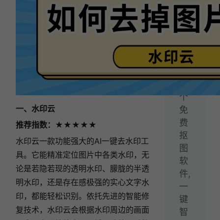
你
搞
定!
下
一
篇：
5
个
一、水印云
免
费
推荐指数：★★★★★
抠
水印云一款功能强大的AI一键去水印工
图
具。它能精准定位图片中各类水印，无
软
论是若隐若现的透明水印、朦胧的半透
件,
明水印，还是存在感极强的实心文字水
一
印，都能轻松识别。依托先进的智能修
键
复技术，水印云会根据水印周边的画面
智