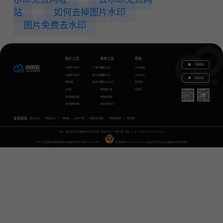
站
如何去掉图片水印
图片免费去水印
图片工具
视频工具
帮助
下载电脑版
在线图片去水印
GIF图片生成
视频去水印
水印云教程
在线图片加水印
图片无损放大
视频加水印
关于水印云
下载移动端
智能抠图
图片转文字
视频怎么去水印
联系我们
证件照
视频提取下载
代理推广
图片模糊变清晰
视频格式转换
图片模糊变清晰
视频语音转文字
友情链接
图片去水印
视频去水印
一键抠图
去水印下载
视频转文字提取
免费配音软件
声音克隆
地址：湖北省武汉市东湖新技术开发区关南园一路当代梦工厂4号楼10楼，邮箱：yinglin.wu@udreamtech.com
©2020武汉联合创想科技有限公司版权所有
鄂ICP备17031026号-8
鄂公网安备42018502007353
水印云专注
图片去水印
视频去水印
国内杰出者