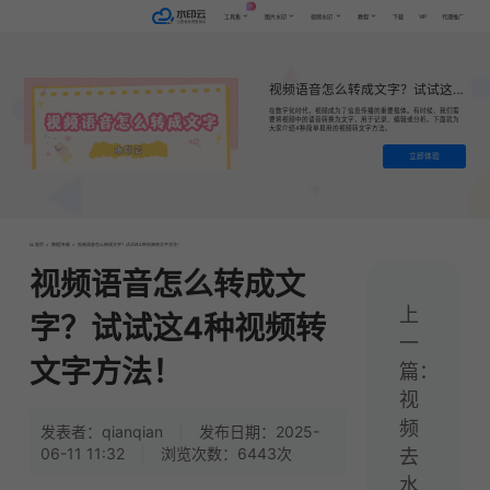
AI
VIP
工具集
图片水印
视频水印
教程
下载
代理推广
视频语音怎么转成文字？试试这4种视频转文字方法！
​在数字化时代，视频成为了信息传播的重要载体。有时候，我们需
要将视频中的语音转换为文字，用于记录、编辑或分析。下面就为
大家介绍4种简单易用的视频转文字方法。
立即体验
首页
>
教程|专题
>
视频语音怎么转成文字？试试这4种视频转文字方法！
视频语音怎么转成文
上
字？试试这4种视频转
一
文字方法！
篇：
视
频
发表者：qianqian
|
发布日期：2025-
06-11 11:32
|
浏览次数：6443次
去
水