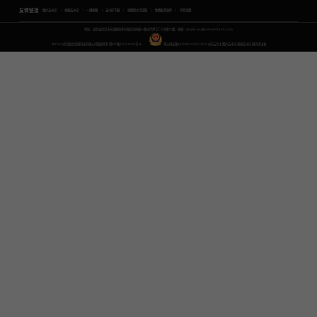
友情链接
图片去水印
视频去水印
一键抠图
去水印下载
视频转文字提取
免费配音软件
声音克隆
地址：湖北省武汉市东湖新技术开发区关南园一路当代梦工厂4号楼10楼，邮箱：yinglin.wu@udreamtech.com
©2020武汉联合创想科技有限公司版权所有
鄂ICP备17031026号-8
鄂公网安备42018502007353
水印云专注
图片去水印
视频去水印
国内杰出者