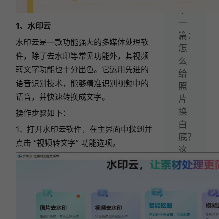
下
一
1、水印云
篇：
水印云是一款功能强大的多媒体处理软
怎
件，除了去水印等常见功能外，其视频
么
转文字功能也十分出色。它运用先进的
给
语音识别技术，能够精准识别视频中的
照
语音，并快速转换成文字。
片
换
操作步骤如下：
白
1、打开水印云软件，在主界面中找到并
底？
点击 “视频转文字” 功能选项。
这
3
种
方
法
轻