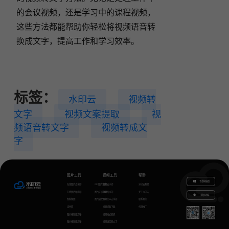
的会议视频，还是学习中的课程视频，
这些方法都能帮助你轻松将视频语音转
换成文字，提高工作和学习效率。
标签：
水印云
视频转
文字
视频文案提取
视
频语音转文字
视频转成文
字
图片工具
视频工具
帮助
下载电脑版
在线图片去水印
GIF图片生成
视频去水印
水印云教程
在线图片加水印
图片无损放大
视频加水印
关于水印云
下载移动端
智能抠图
图片转文字
视频怎么去水印
联系我们
证件照
视频提取下载
代理推广
图片模糊变清晰
视频格式转换
图片模糊变清晰
视频语音转文字