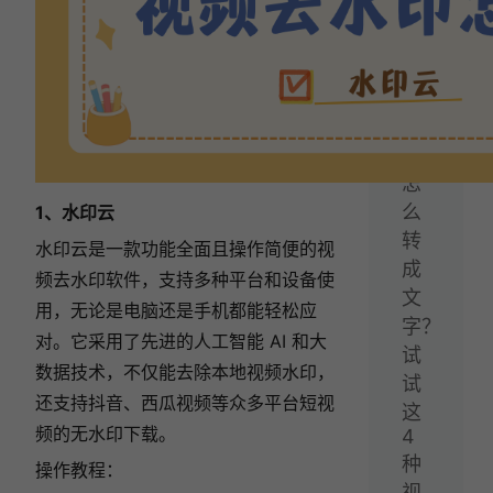
一
篇：
视
频
语
音
怎
么
1、水印云
转
水印云是一款功能全面且操作简便的视
成
频去水印软件，支持多种平台和设备使
文
用，无论是电脑还是手机都能轻松应
字？
对。它采用了先进的人工智能 AI 和大
试
数据技术，不仅能去除本地视频水印，
试
还支持抖音、西瓜视频等众多平台短视
这
频的无水印下载。
4
种
操作教程：
视