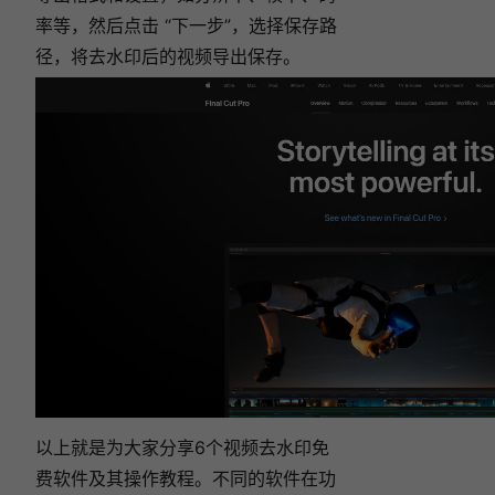
率等，然后点击 “下一步”，选择保存路
径，将去水印后的视频导出保存。
以上就是为大家分享6个视频去水印免
费软件及其操作教程。不同的软件在功