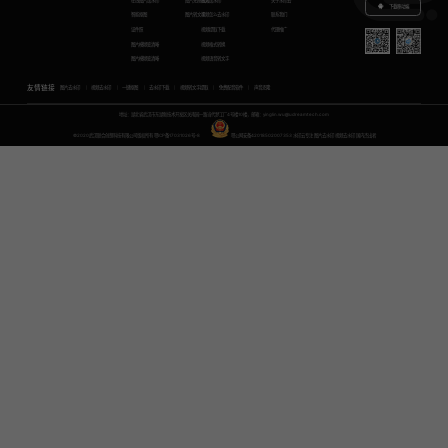
在线图片加水印
图片无损放大
视频加水印
关于水印云
下载移动端
智能抠图
图片转文字
视频怎么去水印
联系我们
证件照
视频提取下载
代理推广
图片模糊变清晰
视频格式转换
图片模糊变清晰
视频语音转文字
友情链接
图片去水印
视频去水印
一键抠图
去水印下载
视频转文字提取
免费配音软件
声音克隆
地址：湖北省武汉市东湖新技术开发区关南园一路当代梦工厂4号楼10楼，邮箱：yinglin.wu@udreamtech.com
©2020武汉联合创想科技有限公司版权所有
鄂ICP备17031026号-8
鄂公网安备42018502007353
水印云专注
图片去水印
视频去水印
国内杰出者