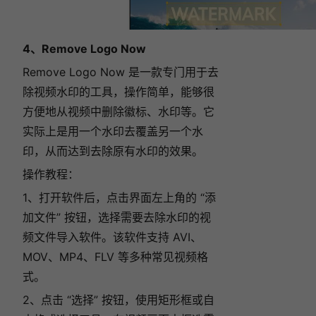
4、Remove Logo Now
Remove Logo Now 是一款专门用于去
除视频水印的工具，操作简单，能够很
方便地从视频中删除徽标、水印等。它
实际上是用一个水印去覆盖另一个水
印，从而达到去除原有水印的效果。
操作教程：
1、打开软件后，点击界面左上角的 “添
加文件” 按钮，选择需要去除水印的视
频文件导入软件。该软件支持 AVI、
MOV、MP4、FLV 等多种常见视频格
式。
2、点击 “选择” 按钮，使用矩形框或自