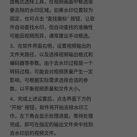
由格式选择工具，在视频画面中框选需
要去除的水印区域。如果水印位置较为
固定，也可点击 “查找徽标” 按钮，让软
件自动查找水印，但自动查找的准确性
可能因视频而异，通常建议手动框选。
3、在软件界面右侧，设置视频输出的
文件夹路径，以及选择视频输出格式和
编码器等参数。由于去水印过程是一个
转码过程，可能会对视频质量产生一定
影响，可根据实际需求选择合适的参
数，以平衡视频质量和文件大小。
4、完成上述设置后，点击界面下方的
“开始” 按钮，软件将开始去除水印工
作，左下角会显示处理进度。等待处理
完成，即可在指定的输出文件夹中找到
去水印后的视频文件。