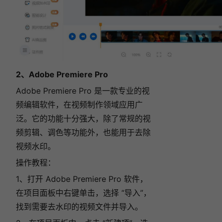
2、Adobe Premiere Pro
Adobe Premiere Pro 是一款专业的视
频编辑软件，在视频制作领域应用广
泛。它的功能十分强大，除了常规的视
频剪辑、调色等功能外，也能用于去除
视频水印。
操作教程：
1、打开 Adobe Premiere Pro 软件，
在项目面板中右键单击，选择 “导入”，
找到需要去水印的视频文件并导入。