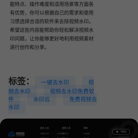
能特点、操作难度和适用场景等方面各
有优势，你可以根据自己的需求和使用
习惯选择合适的软件来去除视频水印。
希望这些内容能帮助你轻松解决视频水
印问题，让你能够更好地利用视频素材
进行创作和分享。
标签：
一键去水印
视
频去水印
视频去水印免费软
件
水印云
免费视频去
水印
图片工具
视频工具
帮助
下载电脑版
在线图片去水印
GIF图片生成
视频去水印
水印云教程