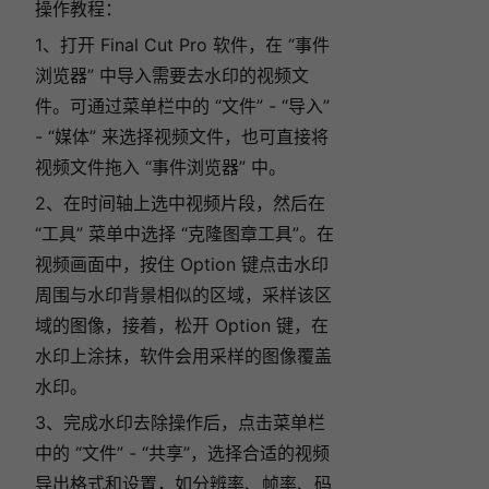
操作教程：
1、打开 Final Cut Pro 软件，在 “事件
浏览器” 中导入需要去水印的视频文
件。可通过菜单栏中的 “文件” - “导入”
- “媒体” 来选择视频文件，也可直接将
视频文件拖入 “事件浏览器” 中。
2、在时间轴上选中视频片段，然后在
“工具” 菜单中选择 “克隆图章工具”。在
视频画面中，按住 Option 键点击水印
周围与水印背景相似的区域，采样该区
域的图像，接着，松开 Option 键，在
水印上涂抹，软件会用采样的图像覆盖
水印。
3、完成水印去除操作后，点击菜单栏
中的 “文件” - “共享”，选择合适的视频
导出格式和设置，如分辨率、帧率、码