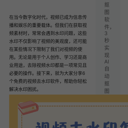
抠
图
在当今数字化时代，视频已成为信息传
软
播和娱乐的重要载体。但我们在获取视
件，
频素材时，常常会遇到水印问题，这些
3
秒
水印不仅影响了视频的美观度，还可能
实
在某些情况下限制了我们对视频的使
现
用。无论是用于个人创作、学习还是商
AI
业用途，去除视频水印都是一项常见且
自
必要的操作。接下来，就为大家分享6
动
个免费的视频去水印软件，帮助你轻松
抠
解决水印困扰。
图
去
背
景！
下