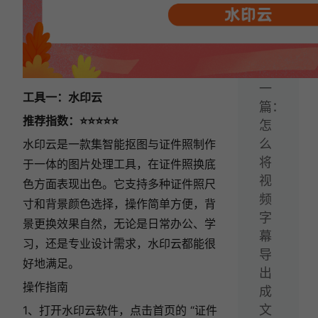
去
水
印！
下
一
工具一：水印云
篇：
推荐指数：⭐⭐⭐⭐⭐
怎
么
水印云是一款集智能抠图与证件照制作
将
于一体的图片处理工具，在证件照换底
视
色方面表现出色。它支持多种证件照尺
频
寸和背景颜色选择，操作简单方便，背
字
景更换效果自然，
无论是日常办公、学
幕
习，还是专业设计需求，水印云都能很
导
好地满足。
出
操作指南
成
文
1、打开水印云软件，点击首页的 “证件