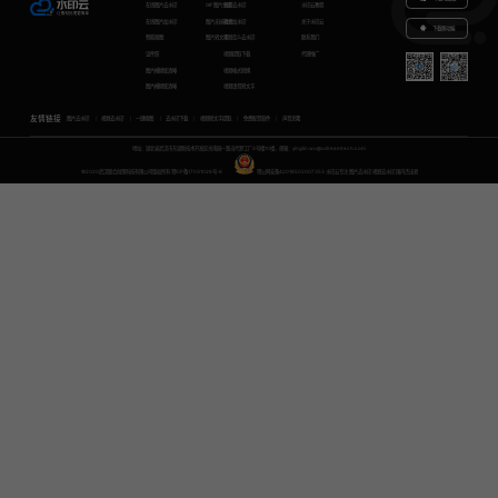
在线图片去水印
GIF图片生成
视频去水印
水印云教程
在线图片加水印
图片无损放大
视频加水印
关于水印云
下载移动端
智能抠图
图片转文字
视频怎么去水印
联系我们
证件照
视频提取下载
代理推广
图片模糊变清晰
视频格式转换
图片模糊变清晰
视频语音转文字
友情链接
图片去水印
视频去水印
一键抠图
去水印下载
视频转文字提取
免费配音软件
声音克隆
地址：湖北省武汉市东湖新技术开发区关南园一路当代梦工厂4号楼10楼，邮箱：yinglin.wu@udreamtech.com
©2020武汉联合创想科技有限公司版权所有
鄂ICP备17031026号-8
鄂公网安备42018502007353
水印云专注
图片去水印
视频去水印
国内杰出者