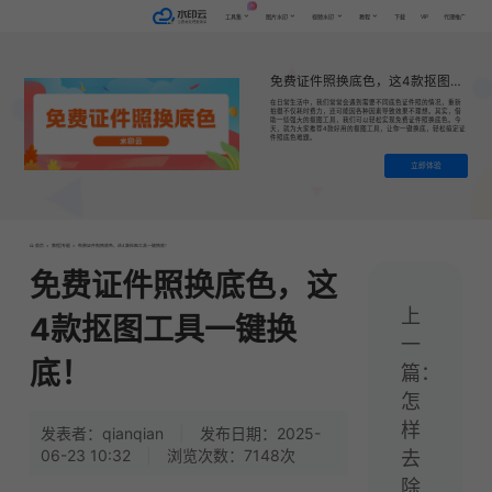
AI
VIP
工具集
图片水印
视频水印
教程
下载
代理推广
免费证件照换底色，这4款抠图工具一键换底！
在日常生活中，我们常常会遇到需要不同底色证件照的情况，重新
拍摄不仅耗时费力，还可能因各种因素导致效果不理想。其实，借
助一些强大的抠图工具，我们可以轻松实现免费证件照换底色。今
天，就为大家推荐4款好用的抠图工具，让你一键换底，轻松搞定证
件照底色难题。
立即体验
首页
>
教程|专题
>
免费证件照换底色，这4款抠图工具一键换底！
免费证件照换底色，这
上
4款抠图工具一键换
一
底！
篇：
怎
样
发表者：qianqian
|
发布日期：2025-
06-23 10:32
|
浏览次数：7148次
去
除