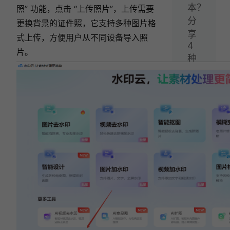
本？
照” 功能，
点击 “上传照片”，上传需要
分
更换背景的证件照，它支持多种图片格
享
式上传，方便用户从不同设备导入照
4
片。
种
好
用
的
视
频
字
幕
提
取
方
法！