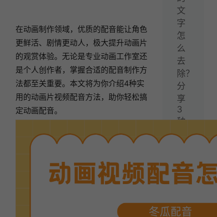
文
字
在动画制作领域，优质的配音能让角色
怎
更鲜活、剧情更动人，极大提升动画片
么
的观赏体验。无论是专业动画工作室还
去
是个人创作者，掌握合适的配音制作方
除？
法都至关重要。本文将为你介绍4种实
分
用的动画片视频配音方法，助你轻松搞
享
3
定动画配音。
种
去
字
幕
水
印
的
方