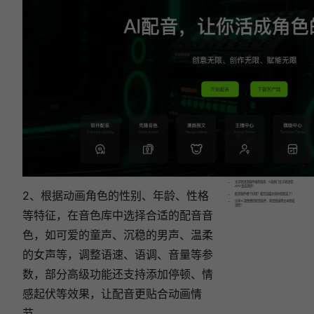
法
一
键
去
水
印！
相关文章:
怎么给视频配音？6款实用工具，轻松掌握配音
技巧！
视频配音怎么弄？6款配音软件实测测评，满足
各种配音！
文字转语音软件推荐指南：9款热门文字转语音
APP真实测评！
2、根据动画角色的性别、年龄、性格
配音软件哪个好用？看完这篇文章你就知道了！
分享 6 款免费的配音软件，帮您快速将文本转成
语音！
等特征，在音色库中选择合适的配音音
色，如可爱的童声、沉稳的男声、温柔
的女声等，调整语速、语调、音量等参
数，部分高级功能还支持添加停顿、情
感起伏等效果，让配音更贴合动画情
节。