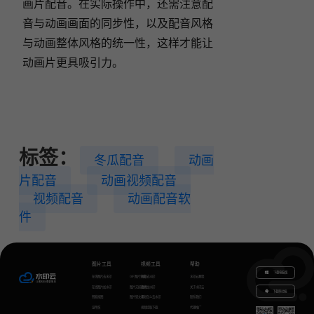
画片配音。在实际操作中，还需注意配
音与动画画面的同步性，以及配音风格
与动画整体风格的统一性，这样才能让
动画片更具吸引力。
标签：
冬瓜配音
动画
片配音
动画视频配音
视频配音
动画配音软
件
图片工具
视频工具
帮助
下载电脑版
在线图片去水印
GIF图片生成
视频去水印
水印云教程
在线图片加水印
图片无损放大
视频加水印
关于水印云
下载移动端
智能抠图
图片转文字
视频怎么去水印
联系我们
证件照
视频提取下载
代理推广