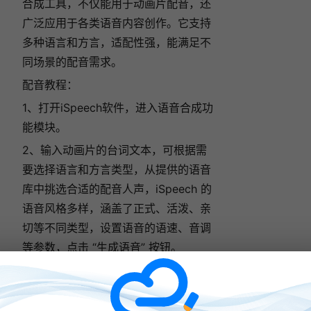
合成工具，不仅能用于动画片配音，还
广泛应用于各类语音内容创作。它支持
多种语言和方言，适配性强，能满足不
同场景的配音需求。
配音教程：
1、打开iSpeech软件，进入语音合成功
能模块。
2、输入动画片的台词文本，可根据需
要选择语言和方言类型，从提供的语音
库中挑选合适的配音人声，iSpeech 的
语音风格多样，涵盖了正式、活泼、亲
切等不同类型，设置语音的语速、音调
等参数，点击 “生成语音” 按钮。
3、等待语音生成完成后，点击试听。
若效果不佳，可重新调整参数或更换语
音类型，生成满意的配音后，将音频文