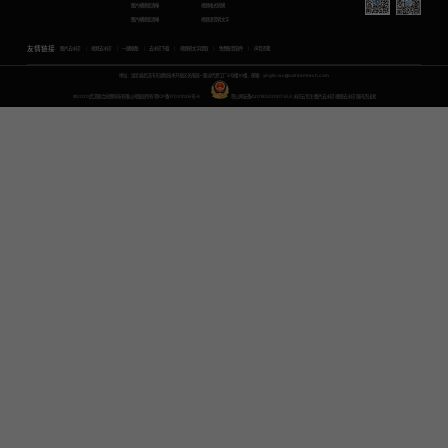
图片模糊变清晰
视频格式转换
图片模糊变清晰
视频语音转文字
友情链接
图片去水印
视频去水印
一键抠图
去水印下载
视频转文字提取
免费配音软件
声音克隆
地址：湖北省武汉市东湖新技术开发区关南园一路当代梦工厂4号楼10楼，邮箱：yinglin.wu@udreamtech.com
©2020武汉联合创想科技有限公司版权所有
鄂ICP备17031026号-8
鄂公网安备42018502007353
水印云专注
图片去水印
视频去水印
国内杰出者