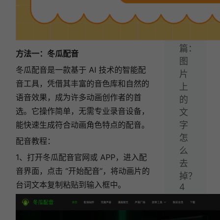
法！
下
一
篇：
方法一：冬瓜配音
图
冬瓜配音是一款基于 AI 技术的智能配
片
音工具，凭借其丰富的音色库和自然的
上
语音效果，成为许多动画创作者的首
的
选。它操作简单，无需专业录音设备，
文
能快速生成符合动画角色特点的配音。
字
怎
配音教程：
么
1、打开冬瓜配音官网或 APP，进入配
去
音界面，点击 “开始配音”，将动画片的
掉？
台词文本复制粘贴到输入框中。
4
种
方