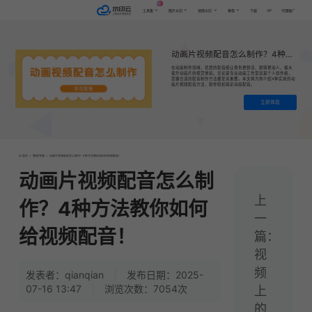
AI
VIP
工具集
图片水印
视频水印
教程
下载
代理推广
动画片视频配音怎么制作？4种方法教你如何给视频配音！
在动画制作领域，优质的配音能让角色更鲜活、剧情更动人，极大
提升动画片的观赏体验。无论是专业动画工作室还是个人创作者，
掌握合适的配音制作方法都至关重要。本文将为你介绍4种实用的动
画片视频配音方法，助你轻松搞定动画配音。
立即体验
首页
>
教程|专题
>
动画片视频配音怎么制作？4种方法教你如何给视频配音！
动画片视频配音怎么制
上
作？4种方法教你如何
一
给视频配音！
篇：
视
频
发表者：qianqian
|
发布日期：2025-
07-16 13:47
|
浏览次数：7054次
上
的