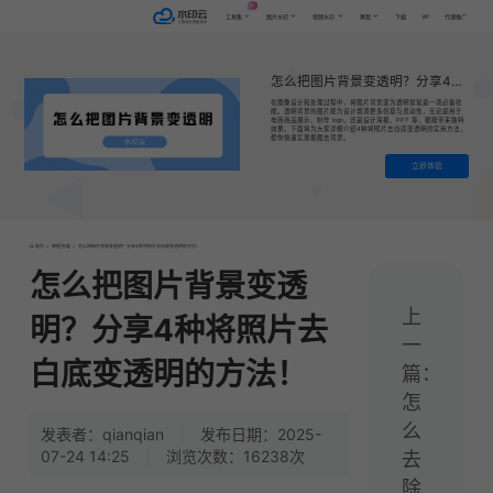
AI
VIP
工具集
图片水印
视频水印
教程
下载
代理推广
怎么把图片背景变透明？分享4种将照片去白底变透明的方法！
在图像设计和处理过程中，将图片背景变为透明常常是一项必备技
能。透明背景的图片能为设计增添更多创意与灵动性，无论是用于
电商商品展示、制作 logo，还是设计海报、PPT 等，都能带来独特
效果。下面将为大家详细介绍4种将照片去白底变透明的实用方法，
帮你快速实现抠图去背景。
立即体验
首页
>
教程|专题
>
怎么把图片背景变透明？分享4种将照片去白底变透明的方法！
怎么把图片背景变透
上
明？分享4种将照片去
一
白底变透明的方法！
篇：
怎
么
发表者：qianqian
|
发布日期：2025-
07-24 14:25
|
浏览次数：16238次
去
除