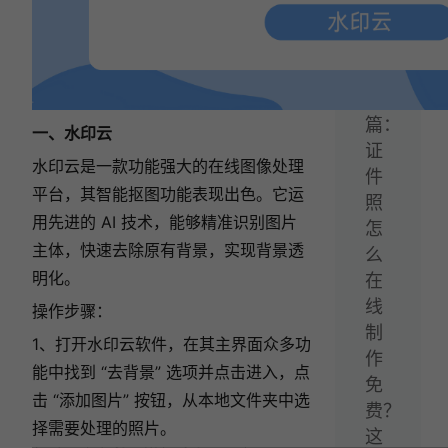
搞
定！
下
一
篇：
一、水印云
证
水印云是一款功能强大的在线图像处理
件
平台，其智能抠图功能表现出色。它运
照
用先进的 AI 技术，能够精准识别图片
怎
主体，快速去除原有背景，实现背景透
么
明化。
在
线
操作步骤：
制
1、打开水印云软件，在其主界面众多功
作
能中找到 “去背景” 选项并点击进入，点
免
击 “添加图片” 按钮，从本地文件夹中选
费？
择需要处理的照片。
这