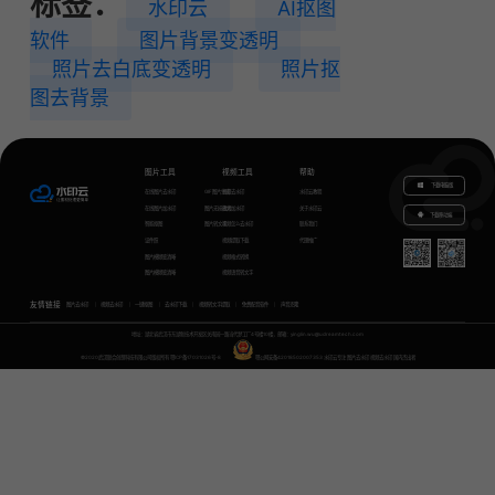
标签：
水印云
AI抠图
软件
图片背景变透明
照片去白底变透明
照片抠
图去背景
图片工具
视频工具
帮助
下载电脑版
在线图片去水印
GIF图片生成
视频去水印
水印云教程
在线图片加水印
图片无损放大
视频加水印
关于水印云
下载移动端
智能抠图
图片转文字
视频怎么去水印
联系我们
证件照
视频提取下载
代理推广
图片模糊变清晰
视频格式转换
图片模糊变清晰
视频语音转文字
友情链接
图片去水印
视频去水印
一键抠图
去水印下载
视频转文字提取
免费配音软件
声音克隆
地址：湖北省武汉市东湖新技术开发区关南园一路当代梦工厂4号楼10楼，邮箱：yinglin.wu@udreamtech.com
©2020武汉联合创想科技有限公司版权所有
鄂ICP备17031026号-8
鄂公网安备42018502007353
水印云专注
图片去水印
视频去水印
国内杰出者