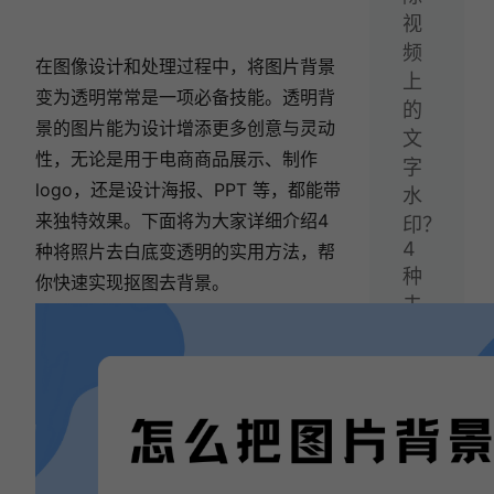
视
频
在图像设计和处理过程中，将图片背景
上
变为透明常常是一项必备技能。透明背
的
景的图片能为设计增添更多创意与灵动
文
性，无论是用于电商商品展示、制作
字
logo，还是设计海报、PPT 等，都能带
水
来独特效果。下面将为大家详细介绍4
印？
4
种将照片去白底变透明的实用方法，帮
种
你快速实现抠图去背景。
去
水
印
方
法
帮
你