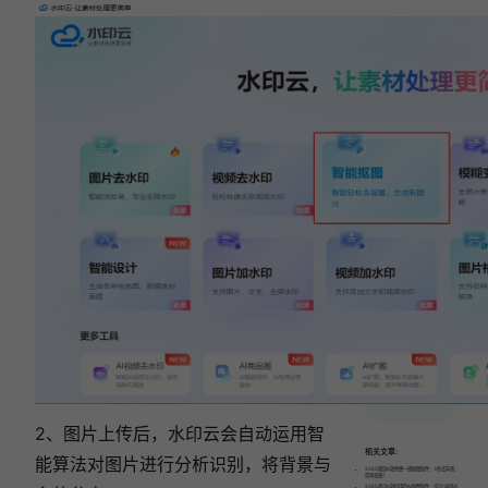
5
款
AI
工
具
帮
你
一
键
生
成
证
件
照！
2、图片上传后，水印云会自动运用智
相关文章:
能算法对图片进行分析识别，将背景与
2025精选6款免费一键抠图软件：3秒去背景，
简单高效！
2025盘点6款好用的AI抠图软件：设计/电商必