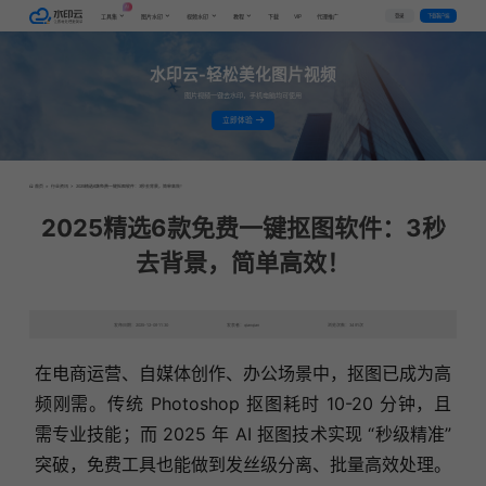
AI
VIP
登录
下载客户端
工具集
图片水印
视频水印
教程
下载
代理推广
水印云-轻松美化图片视频
图片视频一键去水印，手机电脑均可使用
立即体验
首页
>
行业资讯
>
2025精选6款免费一键抠图软件：3秒去背景，简单高效！
2025精选6款免费一键抠图软件：3秒
去背景，简单高效！
发布日期：2025-12-09 11:30
发表者：qianqian
浏览次数：3491次
在电商运营、自媒体创作、办公场景中，抠图已成为高
频刚需。传统 Photoshop 抠图耗时 10-20 分钟，且
需专业技能；而 2025 年 AI 抠图技术实现 “秒级精准”
突破，免费工具也能做到发丝级分离、批量高效处理。