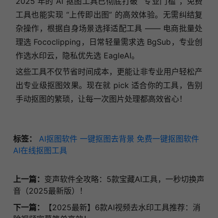
2025 年的 AI 抠图工具已彻底打破 “专业门槛”，免费
工具也能实现 “上传即出图” 的高效体验。无需纠结复
杂操作，根据自身场景选择适配工具 —— 电商批量处
理选 Fococlipping，日常轻量需求选 BgSub，专业创
作选水印云，隐私优先选 EagleAI。
这些工具不仅节省时间成本，更能让非专业用户轻松产
出专业级抠图效果。现在就 pick 适合你的工具，告别
手动抠图的繁琐，让每一次图片处理都高效省心！
标签：
AI抠图软件
一键抠图去背景
免费一键抠图软件
AI在线抠图工具
上一篇：
变声软件全攻略：5款宝藏AI工具，一秒切换声
音（2025最新版）！
下一篇：
【2025最新】6款AI视频去水印工具推荐：消