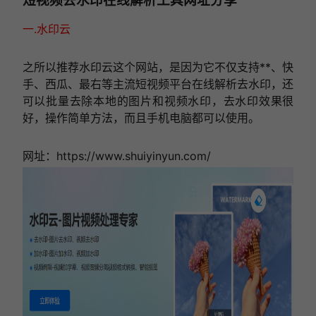
短视频去水印在线解析工具网址分享
一.水印云
之所以推荐水印云这个网站，是因为它不仅支持**、快
手、西瓜、最右等主流短视频平台在线解析去水印，还
可以批量去除本地的图片和视频水印，去水印效果很
好，操作简单方法，而且手机电脑都可以使用。
网址：https://www.shuiyinyun.com/