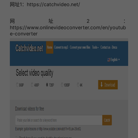
网址1：https://catchvideo.net/
网址2：
https://www.onlinevideoconverter.com/en/youtub
e-converter