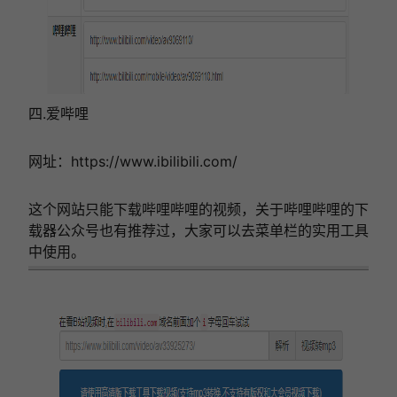
四.爱哔哩
网址：https://www.ibilibili.com/
这个网站只能下载哔哩哔哩的视频，关于哔哩哔哩的下
载器公众号也有推荐过，大家可以去菜单栏的实用工具
中使用。