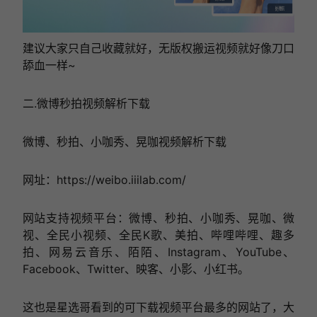
建议大家只自己收藏就好，无版权搬运视频就好像刀口
舔血一样~
二.微博秒拍视频解析下载
微博、秒拍、小咖秀、晃咖视频解析下载
网址：https://weibo.iiilab.com/
网站支持视频平台：微博、秒拍、小咖秀、晃咖、微
视、全民小视频、全民K歌、美拍、哔哩哔哩、趣多
拍、网易云音乐、陌陌、Instagram、YouTube、
Facebook、Twitter、映客、小影、小红书。
这也是星选哥看到的可下载视频平台最多的网站了，大