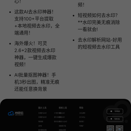
心！
频！
这款AI去水印神器！
短视频如何去水印？
支持100+平台提取
**水印完美无痕消除
+本地视频去水印，全
一看就会!
端通用！
去水印解析网站-好用
海外爆火！可灵
的短视频去水印工具
2.6+2款视频去水印
神器，一键生成爆款
视频！
AI批量抠图神器！手
机3秒出图，精准无痕
还能任意换背景
图片工具
视频工具
帮助
下载电脑版
在线图片去水印
GIF图片生成
视频去水印
水印云教程
在线图片加水印
图片无损放大
视频加水印
关于水印云
下载移动端
智能抠图
图片转文字
视频怎么去水印
联系我们
证件照
视频提取下载
代理推广
图片模糊变清晰
视频格式转换