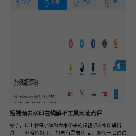
短视频去水印在线解析工具网址点评
好了，以上就是小编为大家带来的短视频去水印解析工
具了，非常的好用，如果有需要的话，那么一起试试