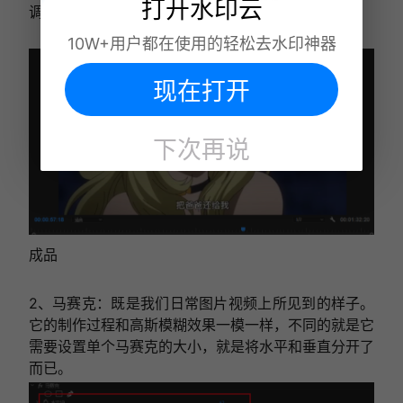
打开水印云
调整好了之后就达到去水印的目的了。
10W+用户都在使用的轻松去水印神器
现在打开
下次再说
成品
2、马赛克：既是我们日常图片视频上所见到的样子。
它的制作过程和高斯模糊效果一模一样，不同的就是它
需要设置单个马赛克的大小，就是将水平和垂直分开了
而已。