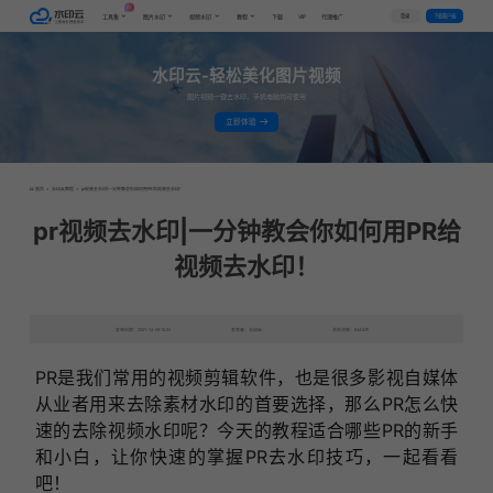
AI
VIP
登录
下载客户端
工具集
图片水印
视频水印
教程
下载
代理推广
水印云-轻松美化图片视频
图片视频一键去水印，手机电脑均可使用
立即体验
首页
>
水印云教程
>
pr视频去水印|一分钟教会你如何用PR给视频去水印！
pr视频去水印|一分钟教会你如何用PR给
视频去水印！
发布日期：2021-12-09 15:22
发表者：水印云
浏览次数：8348次
PR是我们常用的视频剪辑软件，也是很多影视自媒体
从业者用来去除素材水印的首要选择，那么PR怎么快
速的去除视频水印呢？今天的教程适合哪些PR的新手
和小白，让你快速的掌握PR去水印技巧，一起看看
吧！