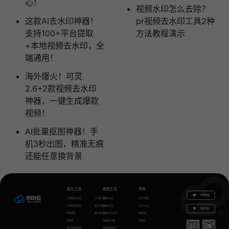
心！
视频水印怎么去除？
这款AI去水印神器！
pr视频去水印工具2种
支持100+平台提取
方法教程演示
+本地视频去水印，全
端通用！
海外爆火！可灵
2.6+2款视频去水印
神器，一键生成爆款
视频！
AI批量抠图神器！手
机3秒出图，精准无痕
还能任意换背景
图片工具
视频工具
帮助
下载电脑版
在线图片去水印
GIF图片生成
视频去水印
水印云教程
在线图片加水印
图片无损放大
视频加水印
关于水印云
下载移动端
智能抠图
图片转文字
视频怎么去水印
联系我们
证件照
视频提取下载
代理推广
图片模糊变清晰
视频格式转换