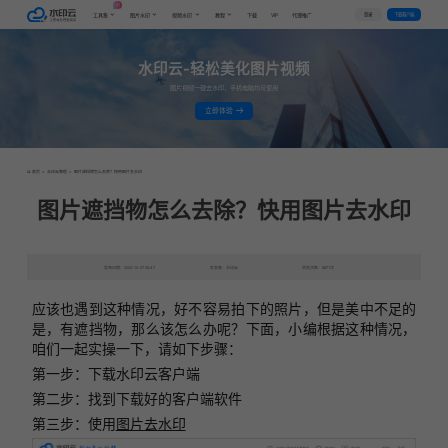
AI
VIP
登录
下载客户端
工具集
图片水印
视频水印
教程
下载
代理推广
水印云-轻松美化图片视频
图片视频一键去水印，手机电脑均可使用
立即体验
首页
>
水印云教程
>
图片遮挡物怎么去除？快用图片去水印
图片遮挡物怎么去除？快用图片去水印
发布日期：2022-10-27 06:47
发表者：水印云
浏览次数：8871次
应该也遇到这种情况，好不容易拍下的照片，但是美中不足的
是，有遮挡物，那么该怎么办呢？下面，小编根据这种情况，
咱们一起实操一下，请如下步骤：
第一步：下载水印云客户端
第二步：找到下载好的客户端软件
第三步：使用
图片去水印