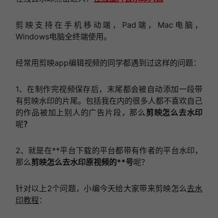
剪映支持在手机移动端，Pad端，Mac电脑，
Windows电脑全终端使用。
经常用剪映app编辑视频的同学都遇到过这样的问题：
1、在制作完视频保存后，末尾都会被自动添加一段带
有剪映水印的片尾。包括我在内的很多人都不喜欢自己
的作品被加上别人的广告片段，那么
剪映怎么去水印
呢
？
2、就是在**平台下载的平台都带有作者的平台水印，
那么
剪映怎么去水印原视频的**号
呢？
针对以上2个问题，小编今天给大家带来剪映怎么
去水
印教程
：