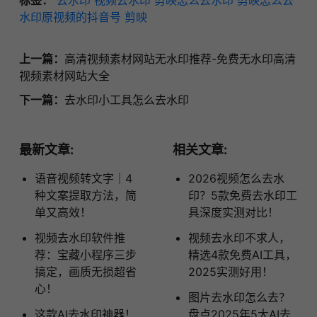
水印原视频的抖音号
剪映
上一篇：
高清视频素材网站无水印推荐-免费无水印高清
视频素材网站大全
下一篇：
去水印小工具怎么去水印
最新文章:
相关文章:
语音视频转文字｜4
2026视频怎么去水
种文案提取方法，简
印？5款免费去水印工
单又高效！
具深度实测对比！
视频去水印软件推
视频去水印不求人，
荐：宝藏小程序三步
精选4款免费AI工具，
搞定，画质无损超省
2025实测好用！
心！
图片去水印怎么去？
这款AI去水印神器！
盘点2025年5大AI去