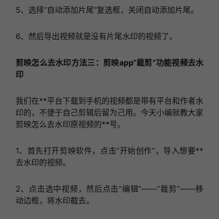
5、选择“自动添加片尾”复选框，关闭自动添加片尾。
6、然后导出视频就是没有片尾水印的视频了。
剪映怎么去水印方法三：剪映app“裁剪”功能视频去水
印
我们在**平台下载到手机的视频都是带有平台和作者水
印的，不便于自己剪辑后留为己用。今天小编就教大家
剪映怎么去水印原视频的**号。
1、首先打开剪映软件，点击“开始创作”，导入想要**
去水印的视频。
2、点击选中视频，然后点击“编辑”——“裁剪”——移
动边框，将水印截去。