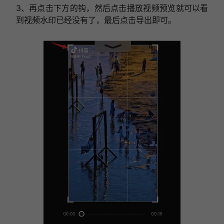
3、再点击下方的钩，然后点击播放视频预览就可以看
到视频水印已经没有了，最后点击导出即可。