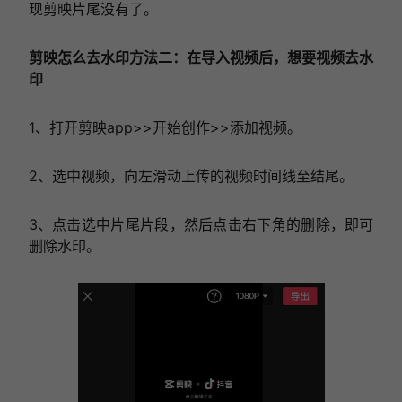
现剪映片尾没有了。
剪映怎么去水印方法二：在导入视频后，想要视频去水
印
1、打开剪映app>>开始创作>>添加视频。
2、选中视频，向左滑动上传的视频时间线至结尾。
3、点击选中片尾片段，然后点击右下角的删除，即可
删除水印。