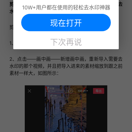
剪映怎么去水印原视频的**号方法五：用剪映蒙版去
10W+用户都在使用的轻松去水印神器
水印
现在打开
剪映怎么去水印步骤：
下次再说
1、打开剪映app，导入需要去水印的视频
2、点击——画中画——新增画中画，重新导入需要去
水印的那个视频，并且把导入进来的素材缩放到跟之前
素材一样大，如图所示：