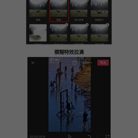
模糊特效拉满