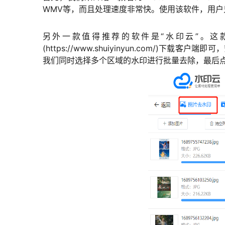
WMV等，而且处理速度非常快。使用该软件，用
另外一款值得推荐的软件是“水印云”。
(https://www.shuiyinyun.co
我们同时选择多个区域的水印进行批量去除，最后点