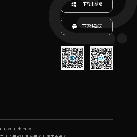
下载电脑版
下载移动端
amtech.com
注
图片去水印
视频去水印
国内杰出者