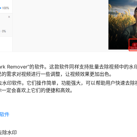
ermark Remover”的软件。这款软件同样支持批量去除视频
己的需求对视频进行一些调整，让视频效果更加出色。
去水印软件。它们操作简单，功能强大，可以帮助用户快速去除
你一定会喜欢上它们的便捷和高效。
软件
去除水印