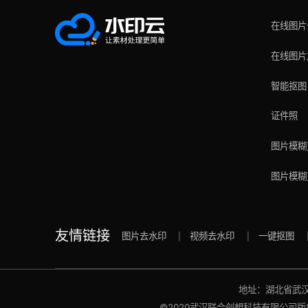
在线图片
在线图片
智能抠图
证件照
图片模糊
图片模糊
友情链接
图片去水印
视频去水印
一键抠图
地址：湖北省武汉市
©2020武汉联合创想科技有限公司版