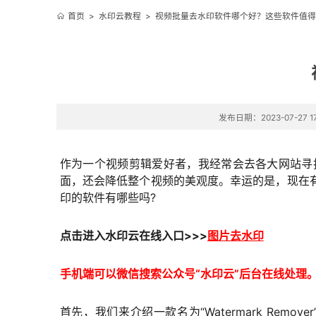
首页
>
水印云教程
>
视频批量去水印软件哪个好？这些软件值得
发布日期：2023-07-27 17
作为一个视频剪辑爱好者，我经常会去各大网站寻
面，还会降低整个视频的美观度。幸运的是，现在
印的软件有哪些吗?
点击进入
水印云在线
入口
>>>
图片去水印
手机端可以微信搜索公众号“水印云”后台在线处理
首先，我们来介绍一款名为“Watermark Re