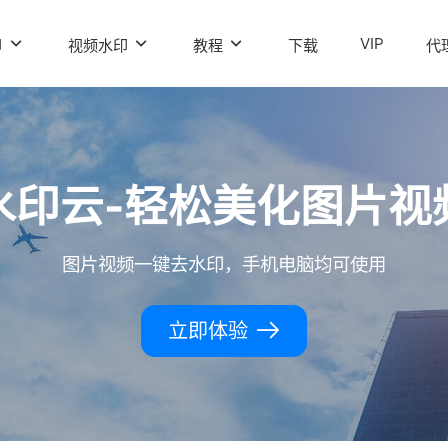
VIP
印
视频水印
教程
下载
代
水印云-轻松美化图片视
图片视频一键去水印，手机电脑均可使用
立即体验