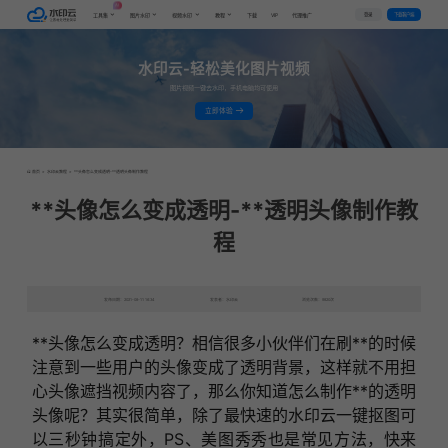
AI
VIP
登录
下载客户端
工具集
图片水印
视频水印
教程
下载
代理推广
水印云-轻松美化图片视频
图片视频一键去水印，手机电脑均可使用
立即体验
首页
>
水印云教程
>
**头像怎么变成透明-**透明头像制作教程
**头像怎么变成透明-**透明头像制作教
程
发布日期：2021-08-11 16:34
发表者：水印云
浏览次数：9820次
**头像怎么变成透明？相信很多小伙伴们在刷**的时候
注意到一些用户的头像变成了透明背景，这样就不用担
心头像遮挡视频内容了，那么你知道怎么制作**的透明
头像呢？其实很简单，除了最快速的水印云一键抠图可
以三秒钟搞定外，PS、美图秀秀也是常见方法，快来