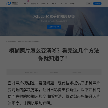
AI
VIP
登录
下载客户端
工具集
图片水印
视频水印
教程
下载
代理推广
水印云-轻松美化图片视频
图片视频一键去水印，手机电脑均可使用
立即体验
首页
>
水印云教程
>
模糊照片怎么变清晰？看完这几个方法你就知道了！
模糊照片怎么变清晰？看完这几个方法
你就知道了！
发布日期：2024-07-23 11:14
发表者：qianqian
浏览次数：10421次
面对照片模糊这一常见问题，现代技术提供了多种照片
变清晰的解决方案，让旧日影像重获新生。以下四种简
便而高效的
模糊照片变清晰
方法，将助您轻松提升照片
清晰度，让回忆更加鲜明。