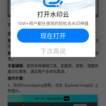
打开水印云
10W+用户都在使用的轻松去水印神器
3. Fococlipping
优势：
现在打开
快速处理：
拥有高效的自动抠图算法，能够在短时间内
完成图片处理。
下次再说
批量处理：
支持批量上传图片进行抠图，提高工作效
率。
丰富编辑：
提供多种编辑工具，如裁剪、旋转、调整亮
度对比度等，满足用户多样化需求。
操作步骤：
1、访问Fococlipping官网，点击【upload image】上
传图片。