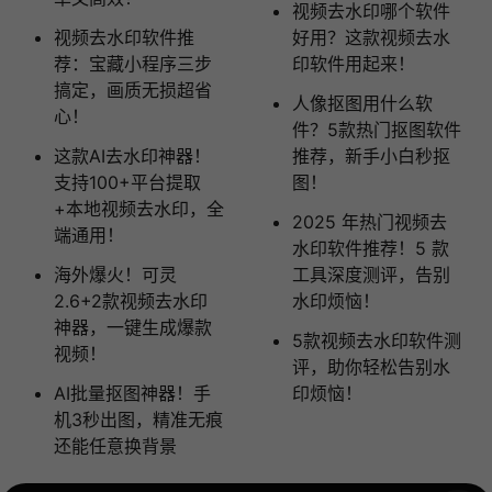
视频去水印哪个软件
视频去水印软件推
好用？这款视频去水
荐：宝藏小程序三步
印软件用起来！
搞定，画质无损超省
人像抠图用什么软
心！
件？5款热门抠图软件
这款AI去水印神器！
推荐，新手小白秒抠
支持100+平台提取
图！
+本地视频去水印，全
2025 年热门视频去
端通用！
水印软件推荐！5 款
海外爆火！可灵
工具深度测评，告别
2.6+2款视频去水印
水印烦恼！
神器，一键生成爆款
5款视频去水印软件测
视频！
评，助你轻松告别水
AI批量抠图神器！手
印烦恼！
机3秒出图，精准无痕
还能任意换背景