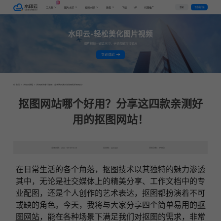
AI
VIP
登录
下载客户端
工具集
图片水印
视频水印
教程
下载
代理推广
水印云-轻松美化图片视频
图片视频一键去水印，手机电脑均可使用
立即体验
首页
>
水印云教程
>
抠图网站哪个好用？分享这四款亲测好用的抠图网站！
抠图网站哪个好用？分享这四款亲测好
用的抠图网站！
发布日期：2024-08-09 10:45
发表者：qianqian
浏览次数：9739次
在日常生活的各个角落，抠图技术以其独特的魅力渗透
其中，无论是社交媒体上的精美分享、工作文档中的专
业配图，还是个人创作的艺术表达，抠图都扮演着不可
或缺的角色。今天，我将与大家分享四个简单易用的
抠
图网站
，能在各种场景下满足我们对抠图的需求，非常