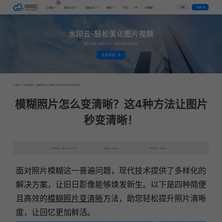
AI
VIP
登录
下载客户端
工具集
图片水印
视频水印
教程
下载
代理推广
水印云-轻松美化图片视频
图片视频一键去水印，手机电脑均可使用
立即体验
首页
>
水印云教程
>
模糊照片怎么变清晰？这4种方法让图片秒变清晰！
模糊照片怎么变清晰？这4种方法让图片
秒变清晰！
发布日期：2024-08-20 11:10
发表者：qianqian
浏览次数：11824次
面对照片模糊这一普遍问题，现代技术提供了多样化的
解决方案，让旧日影像能够焕发新生。以下是四种简便
且高效的
模糊照片变清晰
方法，助您轻松提升照片清晰
度，让回忆更加鲜活。