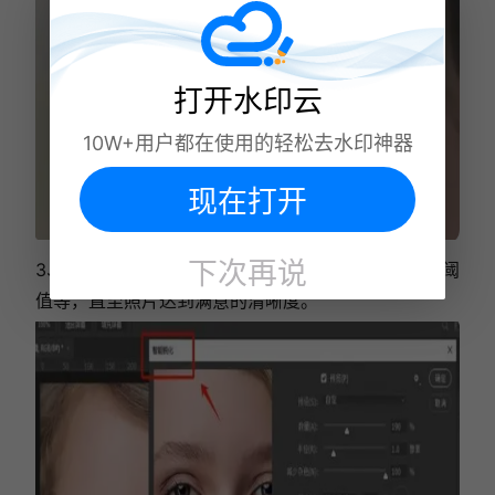
打开水印云
10W+用户都在使用的轻松去水印神器
现在打开
下次再说
3、精细调整锐化工具的各项参数，如数量、半径、阈
值等，直至照片达到满意的清晰度。