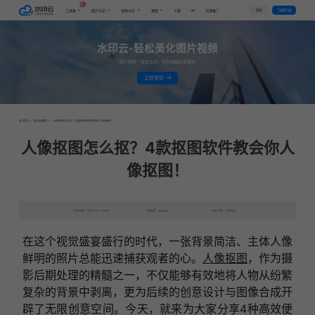
AI
VIP
登录
下载客户端
工具集
图片水印
视频水印
教程
下载
代理推广
水印云-轻松美化图片视频
图片视频一键去水印，手机电脑均可使用
立即体验
首页
>
水印云教程
>
人像抠图怎么抠？4款抠图软件教会你人像抠图！
人像抠图怎么抠？4款抠图软件教会你人
像抠图！
发布日期：2024-09-11 10:55
发表者：qianqian
浏览次数：10703次
在这个视觉盛宴盛行的时代，一张背景简洁、主体人像
鲜明的照片总能迅速捕获观者的心。
人像抠图
，作为摄
影后期处理的精髓之一，不仅能够有效地将人物从纷繁
复杂的背景中剥离，更为后续的创意设计与图像合成开
辟了无限创意空间。今天，就来为大家分享4种高效便