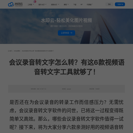
AI
VIP
登录
下载客户端
工具集
图片水印
视频水印
教程
下载
代理推广
水印云-轻松美化图片视频
图片视频一键去水印，手机电脑均可使用
立即体验
首页
>
水印云教程
>
会议录音转文字怎么转？有这6款视频语音转文字工具就够了！
会议录音转文字怎么转？有这6款视频语
音转文字工具就够了！
发布日期：2024-10-30 11:14
发表者：qianqian
浏览次数：10309次
是否还在为会议录音的转录工作而倍感压力？无需忧
虑，会议录音转文字软件的问世，已将这一过程变得既
简单又高效。那么，哪些会议录音转文字软件值得一试
呢？接下来，将为大家分享六款亲测好用的视频语音转