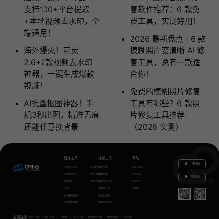
支持100+平台提取
复软件推荐：6 款免
+本地视频去水印，全
费工具，实测好用！
端通用！
2026 最新盘点 | 6 款
海外爆火！可灵
模糊照片变清晰 AI 修
2.6+2款视频去水印
复工具，总有一款适
神器，一键生成爆款
合你！
视频！
免费的模糊照片修复
AI批量抠图神器！手
工具有哪些？6 款照
机3秒出图，精准无痕
片修复工具推荐
还能任意换背景
（2026 实测）
图片工具
视频工具
帮助
下载电脑版
在线图片去水印
GIF图片生成
视频去水印
水印云教程
在线图片加水印
图片无损放大
视频加水印
关于水印云
下载移动端
智能抠图
图片转文字
视频怎么去水印
联系我们
证件照
视频提取下载
代理推广
图片模糊变清晰
视频格式转换
图片模糊变清晰
视频语音转文字
友情链接
图片去水印
视频去水印
一键抠图
去水印下载
视频转文字提取
免费配音软件
声音克隆