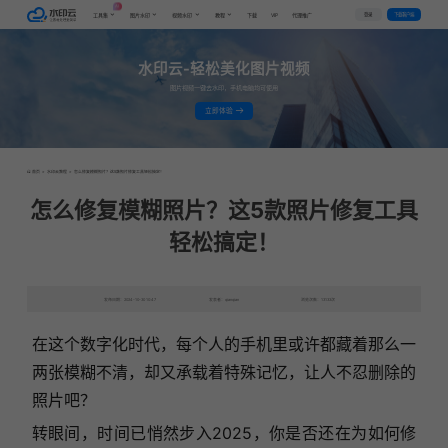
AI
VIP
登录
下载客户端
工具集
图片水印
视频水印
教程
下载
代理推广
水印云-轻松美化图片视频
图片视频一键去水印，手机电脑均可使用
立即体验
首页
>
水印云教程
>
怎么修复模糊照片？这5款照片修复工具轻松搞定！
怎么修复模糊照片？这5款照片修复工具
轻松搞定！
发布日期：2024-10-30 10:47
发表者：qianqian
浏览次数：13133次
在这个数字化时代，每个人的手机里或许都藏着那么一
两张模糊不清，却又承载着特殊记忆，让人不忍删除的
照片吧？
转眼间，时间已悄然步入2025，你是否还在为如何修