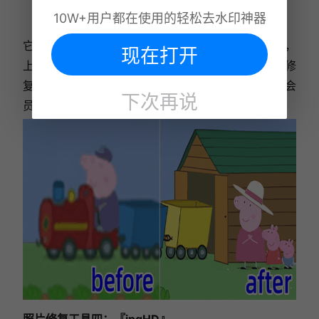
10W+用户都在使用的轻松去水印神器
它的界面简洁明了，没有多余的选项。只需打开网站，
现在打开
上传照片，它就会按照默认的修复参数自动进行画质修
复。如果想要调整更多高级选项，则需要付费加入会
下次再说
员。大家可以根据自己的需求进行选择。
照片修复工具四：『jpgHD』