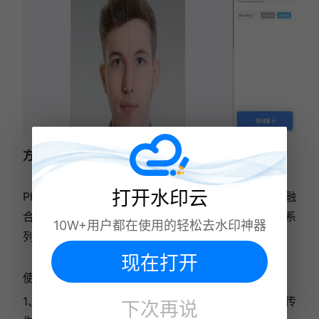
方法三：PhotoKit
打开水印云
PhotoKit是一款功能丰富的在线图片编辑工具，它融
合了智能笔刷、画质优化引擎、曝光精准修复以及一系
10W+用户都在使用的轻松去水印神器
列精选滤镜，满足你多样化的图像处理需求。
现在打开
使用流程：
1、访问PhotoKit网站，点击“开始编辑”按钮，并上传
下次再说