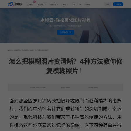
AI
VIP
登录
下载客户端
工具集
图片水印
视频水印
教程
下载
代理推广
水印云-轻松美化图片视频
图片视频一键去水印，手机电脑均可使用
立即体验
首页
>
水印云教程
>
怎么把模糊照片变清晰？4种方法教你修复模糊照片！
怎么把模糊照片变清晰？4种方法教你修
复模糊照片！
发布日期：2024-11-19 10:25
发表者：qianqian
浏览次数：9555次
面对那些因岁月流转或拍摄环境限制而逐渐模糊的老照
片，我们心中总怀着让它们重获新生的深切期盼。幸运
的是，现代科技为我们带来了多种高效便捷的方法，用
以挽救这些承载着珍贵记忆的影像。以下四种简单易行