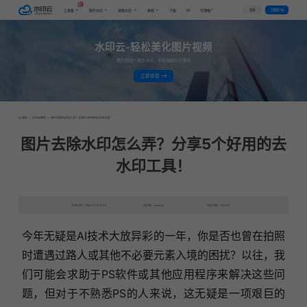
AI
VIP
登录
下载客户端
工具集
图片水印
视频水印
教程
下载
代理推广
水印云-轻松美化图片视频
图片视频一键去水印，手机电脑均可使用
立即体验
首页
>
水印云教程
>
图片去除水印怎么弄？分享5个好用的去水印工具！
图片去除水印怎么弄？分享5个好用的去
水印工具！
发布日期：2025-01-03 10:49
发表者：qianqian
浏览次数：9457次
今年无疑是AI技术大放异彩的一年，你是否也曾在拍照
时遭遇过路人或其他不必要元素入境的困扰？以往，我
们可能会求助于PS软件或其他应用程序来解决这些问
题，但对于不熟悉PS的人来说，这无疑是一项艰巨的