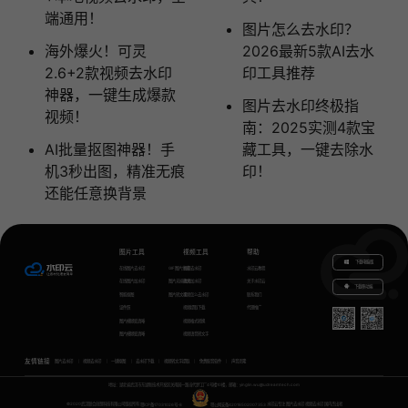
端通用！
图片怎么去水印？
海外爆火！可灵
2026最新5款AI去水
2.6+2款视频去水印
印工具推荐
神器，一键生成爆款
图片去水印终极指
视频！
南：2025实测4款宝
AI批量抠图神器！手
藏工具，一键去除水
机3秒出图，精准无痕
印！
还能任意换背景
图片工具
视频工具
帮助
下载电脑版
在线图片去水印
GIF图片生成
视频去水印
水印云教程
在线图片加水印
图片无损放大
视频加水印
关于水印云
下载移动端
智能抠图
图片转文字
视频怎么去水印
联系我们
证件照
视频提取下载
代理推广
图片模糊变清晰
视频格式转换
图片模糊变清晰
视频语音转文字
友情链接
图片去水印
视频去水印
一键抠图
去水印下载
视频转文字提取
免费配音软件
声音克隆
地址：湖北省武汉市东湖新技术开发区关南园一路当代梦工厂4号楼10楼，邮箱：yinglin.wu@udreamtech.com
©2020武汉联合创想科技有限公司版权所有
鄂ICP备17031026号-8
鄂公网安备42018502007353
水印云专注
图片去水印
视频去水印
国内杰出者