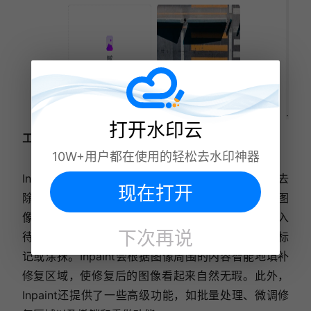
打开水印云
工具三：Inpaint
10W+用户都在使用的轻松去水印神器
Inpaint是一款功能强大的图像修复软件，能够轻松去
现在打开
除照片中的不需要元素和缺陷。它采用先进的算法和图
像处理技术，使修复过程变得简单高效。用户只需导入
下次再说
待修复的图像，选择要删除的元素，并使用鼠标进行标
记或涂抹。Inpaint会根据图像周围的内容智能地填补
修复区域，使修复后的图像看起来自然无瑕。此外，
Inpaint还提供了一些高级功能，如批量处理、微调修