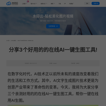
AI
VIP
登录
下载客户端
工具集
图片水印
视频水印
教程
下载
代理推广
水印云-轻松美化图片视频
图片视频一键去水印，手机电脑均可使用
立即体验
首页
>
水印云教程
>
分享3个好用的的在线AI一键生图工具!
分享3个好用的的在线AI一键生图工具!
发布日期：2025-01-08 11:57
发表者：qianqian
浏览次数：12899次
在数字化时代，AI技术正以前所未有的速度改变着我们
的生活和工作方式。其中，AI文字生成图片技术更是为
创意产业带来了革命性的变革。今天，我将为大家分享
三个亲测好用的的在线AI一键生图工具，帮你一键在线
用AI生图。