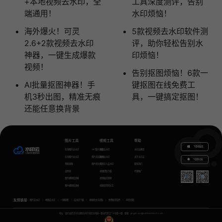
+本地视频去水印，全
工具深度测评，告别
端通用！
水印烦恼！
海外爆火！可灵
5款视频去水印软件测
2.6+2款视频去水印
评，助你轻松告别水
神器，一键生成爆款
印烦恼！
视频！
告别抠图烦恼！6款一
AI批量抠图神器！手
键抠图在线免费工
机3秒出图，精准无痕
具，一键搞定抠图！
还能任意换背景
图片工具
视频工具
帮助
下载电脑版
在线图片去水印
GIF图片生成
视频去水印
水印云教程
在线图片加水印
图片无损放大
视频加水印
关于水印云
下载移动端
智能抠图
图片转文字
视频怎么去水印
联系我们
证件照
视频提取下载
代理推广
图片模糊变清晰
视频格式转换
图片模糊变清晰
视频语音转文字
友情链接
图片去水印
视频去水印
一键抠图
去水印下载
视频转文字提取
免费配音软件
声音克隆
地址：湖北省武汉市东湖新技术开发区关南园一路当代梦工厂4号楼10楼，邮箱：yinglin.wu@udreamtech.com