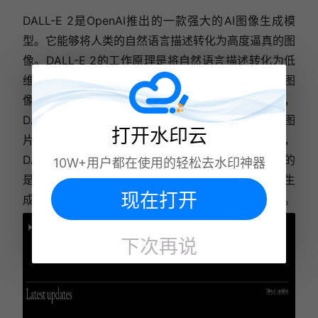
DALL-E 2是OpenAI推出的一款强大的AI图像生成模
型。它能够将人类的自然语言描述转化为高度逼真的图
像。DALL-E 2的工作原理是将自然语言描述转化为低
维的向量表示，然后利用神经网络将这些向量转换为图
像。由于采用了大规模的训练数据和强大的计算能力，
DALL-E 2能够在不到1秒钟的时间内生成高质量的图
打开水印云
片。无论是产品设计、广告设计还是虚拟现实应用，
DALL-E 2都能提供强大的支持。然而，需要注意的
10W+用户都在使用的轻松去水印神器
是，由于技术限制和训练数据的局限性，DALL-E 2生
现在打开
成的图像有时可能会出现不连贯或不符合预期的情况。
下次再说