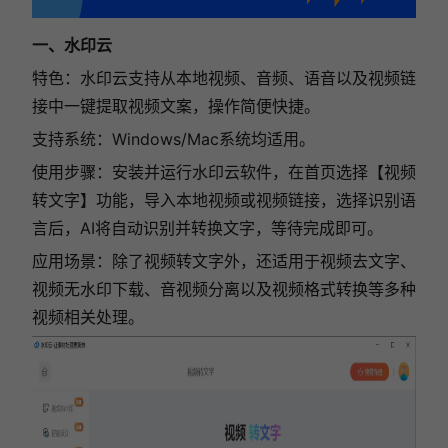
一、水印云
特色：水印云支持从本地视频、音频、语音以及视频链
接中一键提取视频文案，操作简便快捷。
支持系统：Windows/Mac系统均适用。
使用步骤：安装并运行水印云软件，在首页选择【视频
转文字】功能，导入本地视频或视频链接，选择识别语
言后，AI将自动识别并转换文字，等待完成即可。
应用场景：除了视频转文字外，还适用于视频去文字、
视频无水印下载、音视频分离以及视频格式转换等多种
视频相关处理。