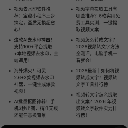
视频去水印软件推
视频字幕提取工具有
荐：宝藏小程序三步
哪些推荐？6款实用免
搞定，画质无损超省
费工具实测，一键提
心！
取视频文案
这款AI去水印神器！
视频怎么转成文字？
支持100+平台提取
2026视频转文字方法
+本地视频去水印，全
全测评，电脑手机一
端通用！
看就会！
海外爆火！可灵
2026最新 | 如何将视
2.6+2款视频去水印
频转成文字？视频转
神器，一键生成爆款
文字工具排行榜
视频！
视频转文字怎么提取
AI批量抠图神器！手
出文案？2026 年视
机3秒出图，精准无痕
频转文字软件实力排
还能任意换背景
行榜！