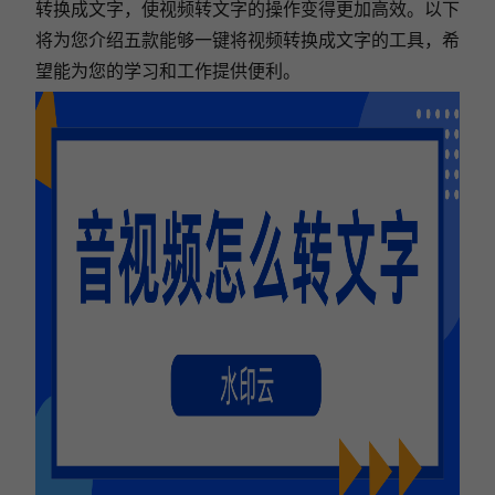
转换成文字，使视频转文字的操作变得更加高效。以下
将为您介绍五款能够一键将视频转换成文字的工具，希
望能为您的学习和工作提供便利。