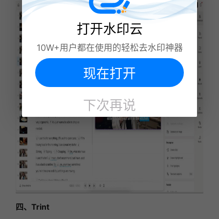
打开水印云
10W+用户都在使用的轻松去水印神器
现在打开
下次再说
四、Trint