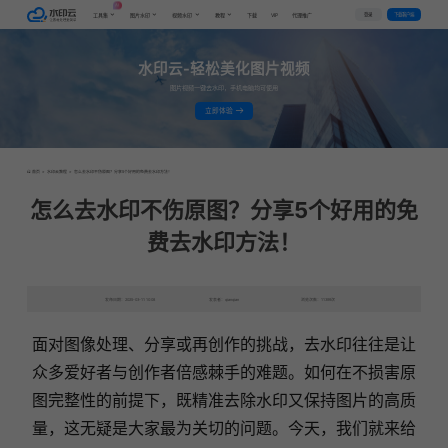
AI
VIP
登录
下载客户端
工具集
图片水印
视频水印
教程
下载
代理推广
水印云-轻松美化图片视频
图片视频一键去水印，手机电脑均可使用
立即体验
首页
>
水印云教程
>
怎么去水印不伤原图？分享5个好用的免费去水印方法！
怎么去水印不伤原图？分享5个好用的免
费去水印方法！
发布日期：2025-03-11 10:08
发表者：qianqian
浏览次数：11399次
面对图像处理、分享或再创作的挑战，去水印往往是让
众多爱好者与创作者倍感棘手的难题。如何在不损害原
图完整性的前提下，既精准去除水印又保持图片的高质
量，这无疑是大家最为关切的问题。今天，我们就来给