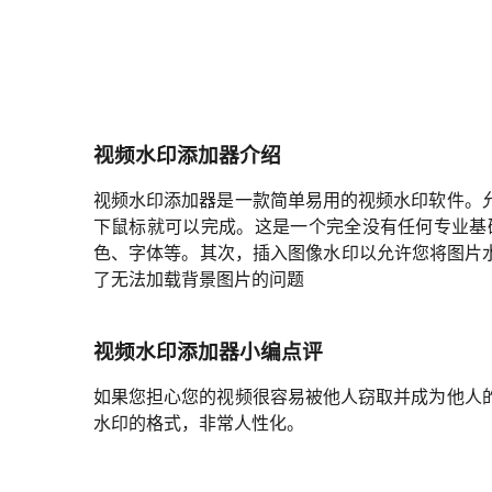
视频水印添加器介绍
视频水印添加器是一款简单易用的视频水印软件。
下鼠标就可以完成。这是一个完全没有任何专业基
色、字体等。其次，插入图像水印以允许您将图片水印
了无法加载背景图片的问题
视频水印添加器小编点评
如果您担心您的视频很容易被他人窃取并成为他人
水印的格式，非常人性化。