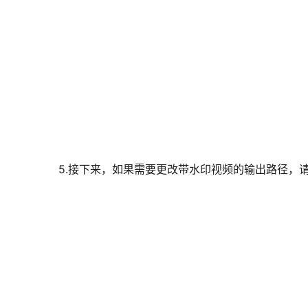
5.接下来，如果需要更改带水印视频的输出路径，