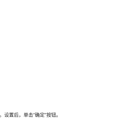
。设置后，单击“确定”按钮。