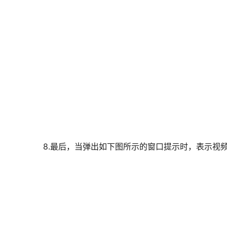
8.最后，当弹出如下图所示的窗口提示时，表示视