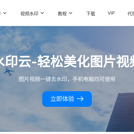
VIP
印
视频水印
教程
下载
代
水印云-轻松美化图片视
图片视频一键去水印，手机电脑均可使用
立即体验