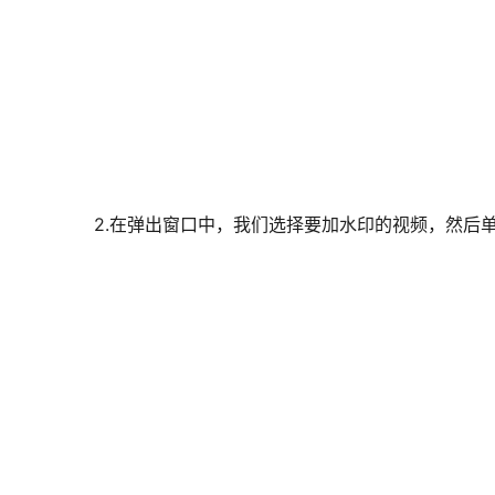
2.在弹出窗口中，我们选择要加水印的视频，然后单