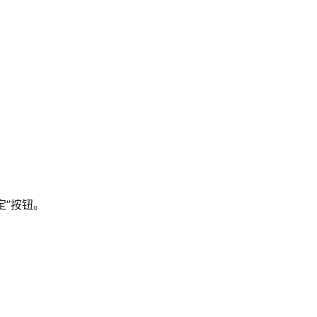
定”按钮。