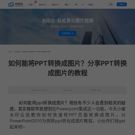
AI
VIP
登录
下载客户端
工具集
图片水印
视频水印
教程
下载
代理推广
水印云-轻松美化图片视频
图片视频一键去水印，手机电脑均可使用
立即体验
首页
>
水印云教程
>
如何能将PPT转换成图片？分享PPT转换成图片的教程
如何能将PPT转换成图片？分享PPT转换
成图片的教程
发布日期：2021-10-19 14:02
发表者：水印云
浏览次数：8399次
如何能将ppt转换成图片？相信有不少人会遇到相关的疑
惑，其实微软早就想到
在Powerpoint集成这一功能，今天小编
水印云就教你如何快速将PPT页面转换成图片，以
PowerPoint2010为例将ppt转化成图片教程，小伙伴们快get
起来吧~