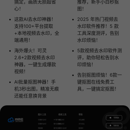
搞定，画质无损超省
推荐，新手小白秒抠
心！
图！
这款AI去水印神器！
2025 年热门视频去
支持100+平台提取
水印软件推荐！5 款
+本地视频去水印，全
工具深度测评，告别
端通用！
水印烦恼！
海外爆火！可灵
5款视频去水印软件测
2.6+2款视频去水印
评，助你轻松告别水
神器，一键生成爆款
印烦恼！
视频！
告别抠图烦恼！6款一
AI批量抠图神器！手
键抠图在线免费工
机3秒出图，精准无痕
具，一键搞定抠图！
还能任意换背景
图片工具
视频工具
帮助
下载电脑版
在线图片去水印
GIF图片生成
视频去水印
水印云教程
在线图片加水印
图片无损放大
视频加水印
关于水印云
下载移动端
智能抠图
图片转文字
视频怎么去水印
联系我们