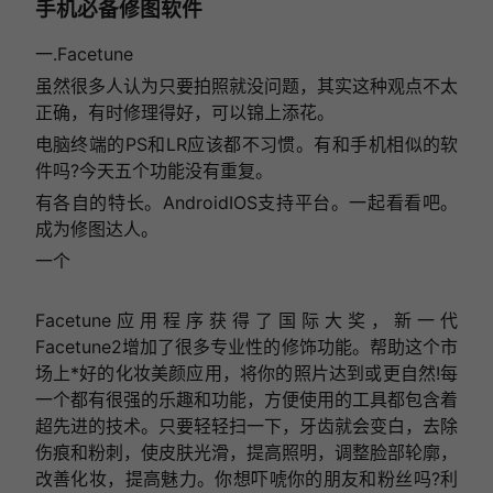
手机必备修图软件
一.Facetune
虽然很多人认为只要拍照就没问题，其实这种观点不太
正确，有时修理得好，可以锦上添花。
电脑终端的PS和LR应该都不习惯。有和手机相似的软
件吗?今天五个功能没有重复。
有各自的特长。AndroidIOS支持平台。一起看看吧。
成为修图达人。
一个
Facetune应用程序获得了国际大奖，新一代
Facetune2增加了很多专业性的修饰功能。帮助这个市
场上*好的化妆美颜应用，将你的照片达到或更自然!每
一个都有很强的乐趣和功能，方便使用的工具都包含着
超先进的技术。只要轻轻扫一下，牙齿就会变白，去除
伤痕和粉刺，使皮肤光滑，提高照明，调整脸部轮廓，
改善化妆，提高魅力。你想吓唬你的朋友和粉丝吗?利