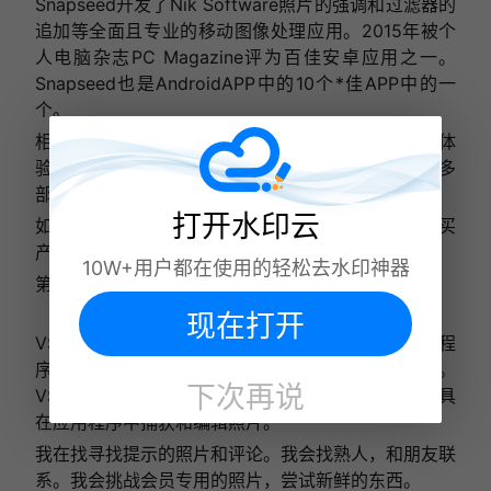
Snapseed开发了Nik Software照片的强调和过滤器的
追加等全面且专业的移动图像处理应用。2015年被个
人电脑杂志PC Magazine评为百佳安卓应用之一。
Snapseed也是AndroidAPP中的10个*佳APP中的一
个。
相当于手机版的PS，没有广告的话是免费的。可以体
验不输给收费的修理软件。很方便。自动化功能有很多
部分调整方案。和修理图的后期相比简单好用。
打开水印云
如果只留下修理图的话APP，就不会犹豫选择这个。买
产品的眼光很好。
10W+用户都在使用的轻松去水印神器
第四
现在打开
VSCO以前被称为VSCO Cam。是摄影移动应用程
序。该应用程序在Joel Flory和Greg Lutze中创建。
下次再说
VSCO应用允许用户使用预先设置的过滤器和编辑工具
在应用程序中捕获和编辑照片。
我在找寻找提示的照片和评论。我会找熟人，和朋友联
系。我会挑战会员专用的照片，尝试新鲜的东西。