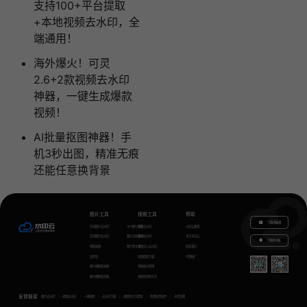
支持100+平台提取
+本地视频去水印，全
端通用！
海外爆火！可灵
2.6+2款视频去水印
神器，一键生成爆款
视频！
AI批量抠图神器！手
机3秒出图，精准无痕
还能任意换背景
图片工具
视频工具
帮助
下载电脑版
在线图片去水印
GIF图片生成
视频去水印
水印云教程
在线图片加水印
图片无损放大
视频加水印
关于水印云
下载移动端
智能抠图
图片转文字
视频怎么去水印
联系我们
证件照
视频提取下载
代理推广
图片模糊变清晰
视频格式转换
图片模糊变清晰
视频语音转文字
友情链接
图片去水印
视频去水印
一键抠图
去水印下载
视频转文字提取
免费配音软件
声音克隆