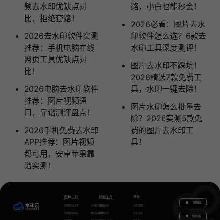
频去水印优缺点对
路，小白也能秒会！
比，拒绝套路！
2026必看：图片去水
2026去水印软件实测
印软件怎么选？6款去
推荐：手机电脑在线
水印工具深度测评！
网页工具优缺点对
图片去水印不踩坑！
比！
2026精选7款免费工
2026电脑去水印软件
具，水印一键去除！
推荐：图片视频通
图片水印怎么批量去
用，靠谱测评盘点！
除？2026实测5款免
2026手机免费去水印
费的图片去水印工
APP推荐：图片视频
具！
都可用，安卓苹果靠
谱实测！
图片工具
视频工具
帮助
下载电脑版
在线图片去水印
GIF图片生成
视频去水印
水印云教程
在线图片加水印
图片无损放大
视频加水印
关于水印云
下载移动端