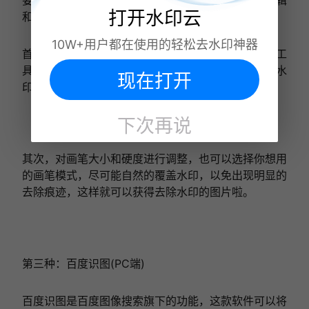
打开水印云
和绘图工具，达到有效处理图片。具体操作如下：
10W+用户都在使用的轻松去水印神器
首先，打开PS找到图章绘制工具，选择仿制图章工
具，也可以选择快捷键s打开该工具，对图片进行去水
现在打开
印的操作。
下次再说
其次，对画笔大小和硬度进行调整，也可以选择你想用
的画笔模式，尽可能自然的覆盖水印，以免出现明显的
去除痕迹，这样就可以获得去除水印的图片啦。
第三种：百度识图(PC端)
百度识图是百度图像搜索旗下的功能，这款软件可以将