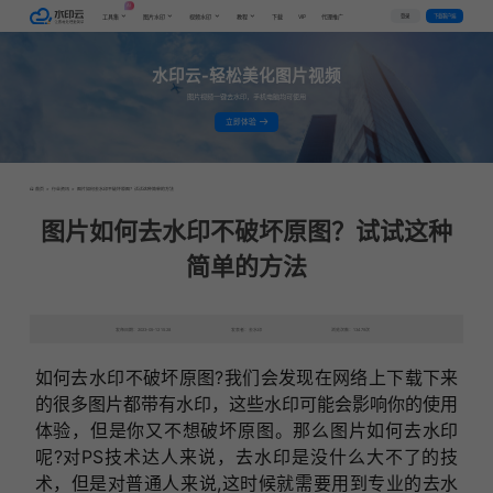
AI
VIP
登录
下载客户端
工具集
图片水印
视频水印
教程
下载
代理推广
水印云-轻松美化图片视频
图片视频一键去水印，手机电脑均可使用
立即体验
首页
>
行业资讯
>
图片如何去水印不破坏原图？试试这种简单的方法
图片如何去水印不破坏原图？试试这种
简单的方法
发布日期：2023-05-12 15:28
发表者：去水印
浏览次数：13479次
如何去水印不破坏原图?我们会发现在网络上下载下来
的很多图片都带有水印，这些水印可能会影响你的使用
体验，但是你又不想破坏原图。那么图片如何去水印
呢?对PS技术达人来说，去水印是没什么大不了的技
术，但是对普通人来说,这时候就需要用到专业的去水