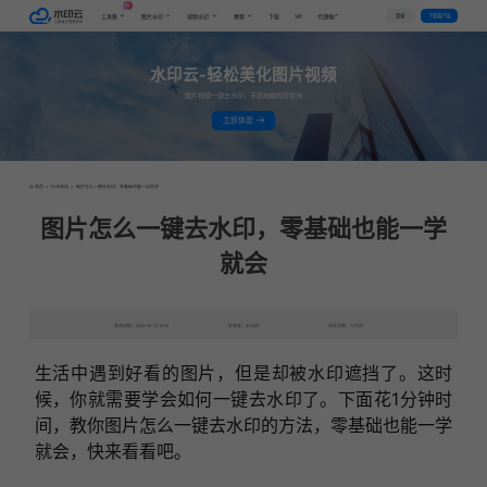
AI
VIP
登录
下载客户端
工具集
图片水印
视频水印
教程
下载
代理推广
水印云-轻松美化图片视频
图片视频一键去水印，手机电脑均可使用
立即体验
首页
>
行业资讯
>
图片怎么一键去水印，零基础也能一学就会
图片怎么一键去水印，零基础也能一学
就会
发布日期：2023-06-12 16:16
发表者：去水印
浏览次数：7772次
生活中遇到好看的图片，但是却被水印遮挡了。这时
候，你就需要学会如何一键去水印了。下面花1分钟时
间，教你图片怎么一键去水印的方法，零基础也能一学
就会，快来看看吧。