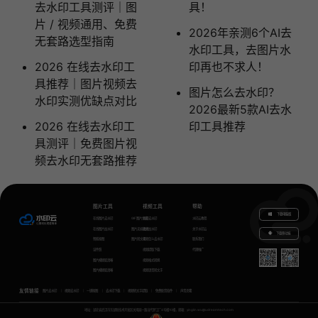
去水印工具测评｜图
具！
片 / 视频通用、免费
2026年亲测6个AI去
无套路选型指南
水印工具，去图片水
2026 在线去水印工
印再也不求人！
具推荐｜图片视频去
图片怎么去水印？
水印实测优缺点对比
2026最新5款AI去水
2026 在线去水印工
印工具推荐
具测评｜免费图片视
频去水印无套路推荐
图片工具
视频工具
帮助
下载电脑版
在线图片去水印
GIF图片生成
视频去水印
水印云教程
在线图片加水印
图片无损放大
视频加水印
关于水印云
下载移动端
智能抠图
图片转文字
视频怎么去水印
联系我们
证件照
视频提取下载
代理推广
图片模糊变清晰
视频格式转换
图片模糊变清晰
视频语音转文字
友情链接
图片去水印
视频去水印
一键抠图
去水印下载
视频转文字提取
免费配音软件
声音克隆
地址：湖北省武汉市东湖新技术开发区关南园一路当代梦工厂4号楼10楼，邮箱：yinglin.wu@udreamtech.com