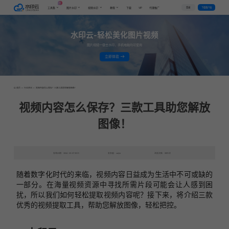
AI
VIP
登录
下载客户端
工具集
图片水印
视频水印
教程
下载
代理推广
水印云-轻松美化图片视频
图片视频一键去水印，手机电脑均可使用
立即体验
首页
>
行业资讯
>
视频内容怎么保存？三款工具助您解放图像！
视频内容怎么保存？三款工具助您解放
图像！
发布日期：2024-03-07 09:31
发表者：caijie
浏览次数：9991次
随着数字化时代的来临，视频内容日益成为生活中不可或缺的
一部分。在海量视频资源中寻找所需片段可能会让人感到困
扰，所以我们如何轻松提取视频内容呢？接下来，将介绍三款
优秀的视频提取工具，帮助您解放图像，轻松把控。