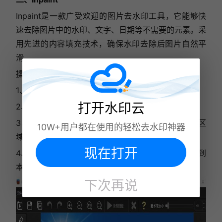
Inpaint是一款广受欢迎的图片去水印工具，它能够快
速去除图片中的水印、文字、日期等不需要的元素。采
用先进的内容填充技术，确保水印去除后图片自然平
滑。
操作步骤如下：
1、打开Inpaint，点击“打开图片”导入目标图片。
打开水印云
2、用鼠标框选水印区域，确保选中区域仅包含水印。
3、点击“删除”按钮，软件将自动修复水印覆盖的区
10W+用户都在使用的轻松去水印神器
域。
现在打开
4、处理完毕后，点击“保存”将去水印后的图片保存到
本地。
下次再说