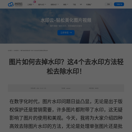
AI
VIP
登录
下载客户端
工具集
图片水印
视频水印
教程
下载
代理推广
水印云-轻松美化图片视频
图片视频一键去水印，手机电脑均可使用
立即体验
首页
>
行业资讯
>
图片如何去掉水印？这4个去水印方法轻松去除水印！
图片如何去掉水印？这4个去水印方法轻
松去除水印！
发布日期：2024-12-24 11:02
发表者：qianqian
浏览次数：8505次
在数字化时代，图片水印问题日益凸显，无论是出于版
权保护还是营销需要，许多图片都附带了水印，这无疑
影响了图片的使用和美观。今天，我将为大家介绍四种
高效去除图片水印的方法，无论是处理单张图片还是批