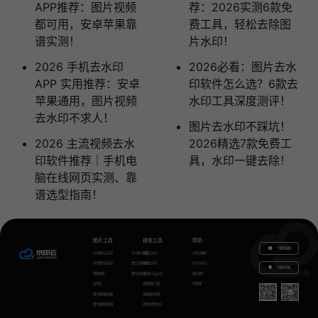
APP推荐：图片视频
荐：2026实测6款免
都可用，安卓苹果靠
费工具，轻松去除图
谱实测！
片水印！
2026 手机去水印
2026必看：图片去水
APP 实用推荐：安卓
印软件怎么选？6款去
苹果通用，图片视频
水印工具深度测评！
去水印不求人！
图片去水印不踩坑！
2026 主流视频去水
2026精选7款免费工
印软件推荐｜手机电
具，水印一键去除！
脑在线网页实测、靠
谱选型指南！
图片工具
视频工具
帮助
下载电脑版
在线图片去水印
GIF图片生成
视频去水印
水印云教程
在线图片加水印
图片无损放大
视频加水印
关于水印云
下载移动端
智能抠图
图片转文字
视频怎么去水印
联系我们
证件照
视频提取下载
代理推广
图片模糊变清晰
视频格式转换
图片模糊变清晰
视频语音转文字