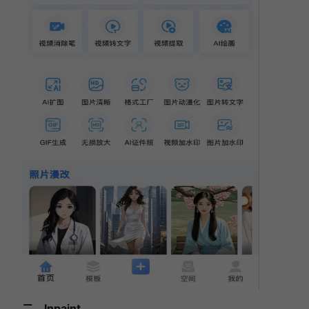
二、Inpaint