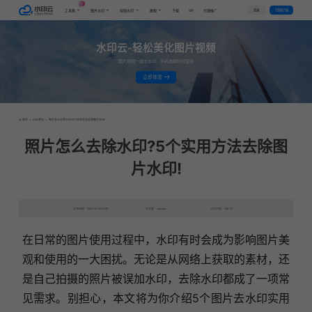
AI
VIP
登录
下载客户端
工具集
图片水印
视频水印
教程
下载
代理推广
水印云-轻松美化图片视频
图片视频一键去水印，手机电脑均可使用
立即体验
首页
>
行业资讯
>
照片怎么去除水印?5个实用方法去除图片水印!
照片怎么去除水印?5个实用方法去除图
片水印!
发布日期：2025-05-22 10:09
发表者：qianqian
浏览次数：7647次
在日常的图片使用过程中，水印有时会成为影响图片美
观和使用的一大困扰。无论是从网络上获取的素材，还
是自己拍摄的照片被误加水印，去除水印都成了一项常
见需求。别担心，本文将为你介绍5个图片去水印实用