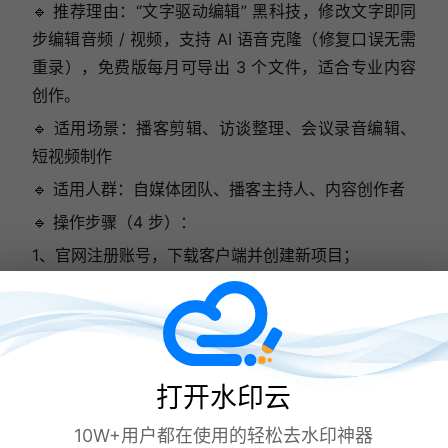
🔹 推荐理由：“文字驱动编辑” 黑科技，修改文字即同
步编辑音频 / 视频，支持 AI 语音克隆（修复口误无需
重录），免费版每月可导出 3 个文件，适合专业内容
创作。
🔹 适用场景：播客剪辑、访谈整理、会议录音编辑、
短视频制作
🔹 适用人群：自媒体团队、播客主持人、内容创作者
🔹 操作步骤（4 步）：
1、官网注册账号，下载客户端并创建新项目；
2、拖拽音频 / 视频文件导入，点击「Transcribe」开
始转写；
3、直接编辑文字稿（删除 / 修改即同步音频），可启
用 AI 语音合成补录；
打开水印云
4、选择格式导出（支持 MP4/Word/SRT）。
10W+用户都在使用的轻松去水印神器