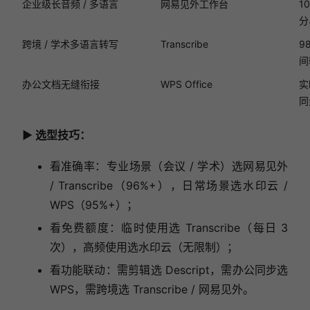
企业级长音频 / 多语言
网易见外工作台
1
分
跨境 / 学术多语言转写
Transcribe
9
间
办公文档无缝衔接
WPS Office
实
同
▶ 选型技巧：
看准确率：专业场景（会议 / 学术）选网易见外
/ Transcribe（96%+），日常场景选水印云 /
WPS（95%+）；
看免费额度：临时使用选 Transcribe（每日 3
次），高频使用选水印云（无限制）；
看功能联动：需剪辑选 Descript，需办公同步选
WPS，需跨境选 Transcribe / 网易见外。