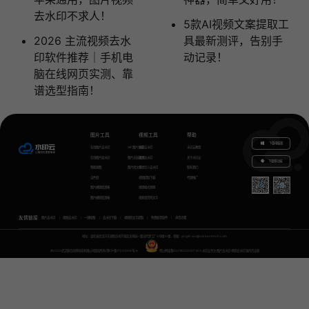
去水印不求人！
5款AI视频文案提取工
2026 主流视频去水
具最新测评，告别手
印软件推荐｜手机电
动记录！
脑在线网页实测、靠
谱选型指南！
图片工具
视频工具
帮助
下载电脑版
在线图片去水印
GIF图片生成
视频去水印
水印云教程
在线图片加水印
图片无损放大
视频加水印
关于水印云
下载移动端
智能抠图
图片转文字
视频怎么去水印
联系我们
证件照
视频提取下载
代理推广
图片模糊变清晰
视频格式转换
图片模糊变清晰
视频语音转文字
友情链接
图片去水印
视频去水印
一键抠图
去水印下载
视频转文字提取
免费配音软件
声音克隆
地址：湖北省武汉市东湖新技术开发区关南园一路当代梦工厂4号楼10楼，邮箱：yinglin.wu@udreamtech.com
©2020武汉联合创想科技有限公司版权所有
鄂ICP备17031026号-8
鄂公网安备42018502007353
水印云专注
图片去水印
视频去水印
国内杰出者