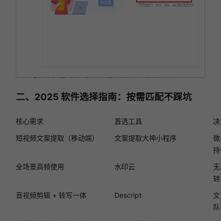
二、2025 软件选择指南：按需匹配不踩坑
核心需求
首选工具
决
短视频文案提取（移动端）
文案提取大神小程序
微
持
全场景高频使用
水印云
无
转
音视频剪辑 + 转写一体
Descript
文
队