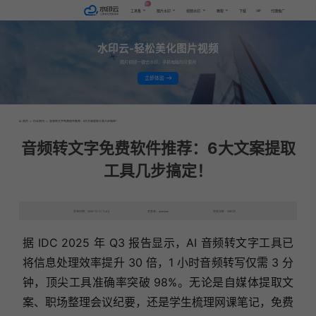
AI
VIP
工具集
图片水印
视频水印
教程
下载
代理推广
水印云-轻松美化图片视频
图片视频一键去水印，手机电脑均可使用
立即体验
首页
>
行业资讯
>
音频转文字免费软件推荐：6大文案提取工具几步搞定！
音频转文字免费软件推荐：6大文案提取
工具几步搞定！
发布日期：2025-12-11 11:42
发表者：qianqian
浏览次数：2961次
据 IDC 2025 年 Q3 报告显示，AI 音频转文字工具已
将信息处理效率提升 30 倍，1 小时音频转写仅需 3 分
钟，顶尖工具准确率突破 98%。无论是自媒体提取文
案、职场整理会议纪要，还是学生梳理网课笔记，免费