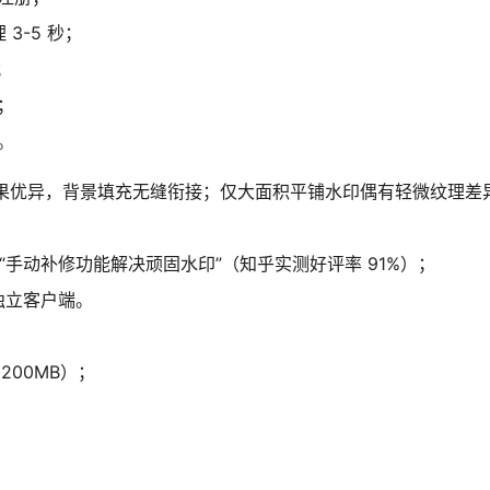
3-5 秒；
；
；
。
效果优异，背景填充无缝衔接；仅大面积平铺水印偶有轻微纹理差异
”“手动补修功能解决顽固水印”（知乎实测好评率 91%）；
独立客户端。
200MB）；