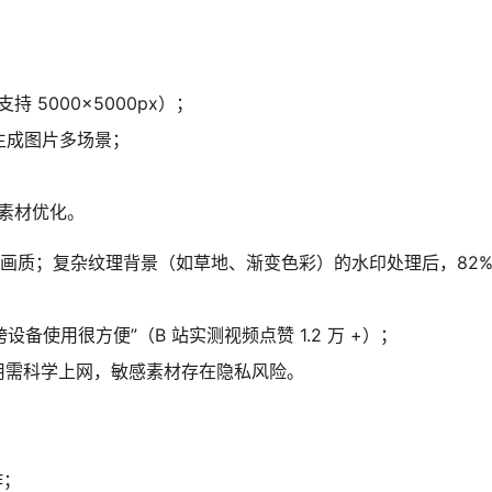
5000×5000px）；
 生成图片多场景；
素材优化。
原图画质；复杂纹理背景（如草地、渐变色彩）的水印处理后，82
备使用很方便”（B 站实测视频点赞 1.2 万 +）；
用需科学上网，敏感素材存在隐私风险。
作；