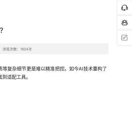
个？
浏览次数：1924次
问题反
馈
质等复杂细节更是难以精准把控。如今AI技术重构了
找到适配工具。