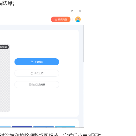
调边缘；
过涂抹和擦除调整抠图细节，完成后点击“返回”；