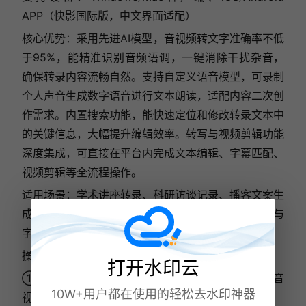
APP（快影国际版，中文界面适配）
核心优势：采用先进AI模型，音视频转文字准确率不低
于95%，能精准识别音频语调，一键消除干扰杂音，
确保转录内容流畅自然。支持自定义语音模型，可录制
个人声音生成数字语音进行文本朗读，适配内容二次创
作需求。内置搜索功能，能快速定位和修改转录文本中
的关键信息，大幅提升编辑效率。转写与视频剪辑功能
深度集成，可直接在平台内完成文本编辑、字幕匹配、
视频剪辑等全流程操作。
适用场景：学术讲座转录、科研访谈记录、播客文案生
成、法律庭审记录、语言学习素材整理、短视频剪辑与
字幕制作
操作流程：
打开水印云
① 打开KwiCut客户端或APP，点击“上传”按钮添加音
10W+用户都在使用的轻松去水印神器
视频文件；