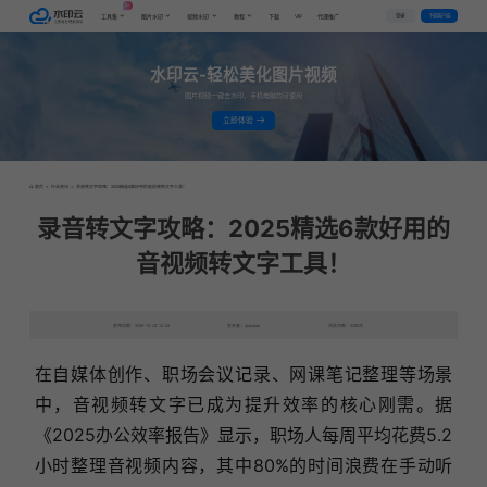
AI
VIP
登录
下载客户端
工具集
图片水印
视频水印
教程
下载
代理推广
水印云-轻松美化图片视频
图片视频一键去水印，手机电脑均可使用
立即体验
首页
>
行业资讯
>
录音转文字攻略：2025精选6款好用的音视频转文字工具！
录音转文字攻略：2025精选6款好用的
音视频转文字工具！
发布日期：2025-12-24 14:02
发表者：qianqian
浏览次数：2288次
在自媒体创作、职场会议记录、网课笔记整理等场景
中，音视频转文字已成为提升效率的核心刚需。据
《2025办公效率报告》显示，职场人每周平均花费5.2
小时整理音视频内容，其中80%的时间浪费在手动听