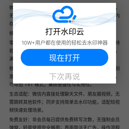
微信生态轻量化转写工具，依托水印云核心 AI 技术，
无需下载 APP，打开即用、用完即走，不占用手机内
存，是 2026 年临时转写需求的便捷之选。
打开水印云
核心亮点
10W+用户都在使用的轻松去水印神器
零门槛使用：微信直接搜索进入，无需注册登录，支持
视频、音频双格式转写，单次最长支持 30 分钟内容，
现在打开
满足日常临时需求。
核心功能齐全：延续水印云高准识别优势，普通话识别
下次再说
准确率 95%+；转写结果支持在线编辑、快速复制，
可导出 TXT 格式，兼顾便捷性与实用性。
生态适配：微信内直接处理聊天文件、朋友圈视频，无
需跳转其他软件；同步支持简单去水印功能，适配短视
频快速处理场景。
免费友好：非会员每日提供免费转写次数，无强制会员
弹窗，轻度使用完全够用；界面简洁无广告，操作流程