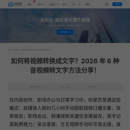
AI
VIP
登录
下载客户端
工具集
图片水印
视频水印
教程
下载
代理推广
水印云-轻松美化图片视频
图片视频一键去水印，手机电脑均可使用
立即体验
首页
>
行业资讯
>
如何将视频转换成文字？2026 年 6 种音视频转文字方法分享！
如何将视频转换成文字？2026 年 6 种
音视频转文字方法分享！
发布日期：2026-05-14 11:37
发表者：qianqian
浏览次数：841次
在内容创作、职场办公与日常学习中，你是否常遇这些
痛点：自媒体人耗时几小时手动提取视频口播文案，效
率极低；职场会议、网课视频关键信息难留存，逐字记
录耗费精力；采访录音、方言视频手动听写易出错，准