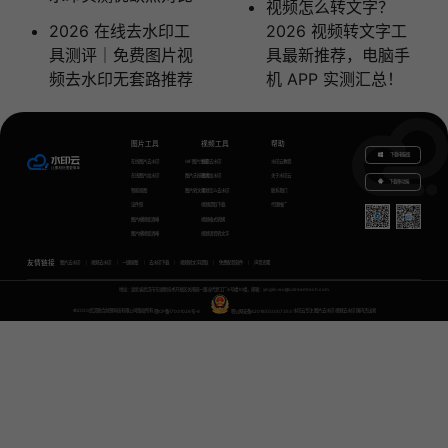
视频怎么转文字？
2026 在线去水印工
2026 视频转文字工
具测评｜免费图片视
具最新推荐，电脑手
频去水印无套路推荐
机 APP 实测汇总！
图片工具
视频工具
帮助
下载电脑版
在线图片去水印
GIF图片生成
视频去水印
水印云教程
在线图片加水印
图片无损放大
视频加水印
关于水印云
下载移动端
智能抠图
图片转文字
视频怎么去水印
联系我们
证件照
视频提取下载
代理推广
图片模糊变清晰
视频格式转换
图片模糊变清晰
视频语音转文字
友情链接
图片去水印
视频去水印
一键抠图
去水印下载
视频转文字提取
免费配音软件
声音克隆
地址：湖北省武汉市东湖新技术开发区关南园一路当代梦工厂4号楼10楼，邮箱：yinglin.wu@udreamtech.com
©2020武汉联合创想科技有限公司版权所有
鄂ICP备17031026号-8
鄂公网安备42018502007353
水印云专注
图片去水印
视频去水印
国内杰出者