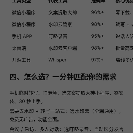
工具类型
代表工具
准确率
核心优
96%+
微信小程序
文案提取大神
零下载
98%+
微信小程序
水印云管家
转写 +
95%+
手机 APP
叮咚录音
说话人
98%+
桌面端
水印云客户端
批量高
Whisper
97%+
开源工具
离线多
四、怎么选？一分钟匹配你的需求
手机临时转写、怕麻烦：选文案提取大神小程序，零安
装、30 秒上手。
需要去水印 + 转写一站式：选水印云（全端通用），
免费无广告，功能全面。
会议 / 采访、多人对话：选叮咚录音，自动区分发言