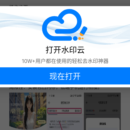
操作步骤：
打开 APP，进入视频转文字，支持批量上传文
件；
智能降噪处理，适配口音、嘈杂环境；
转写后可同步去水印、转换格式，一站式处理视
打开水印云
频。
10W+用户都在使用的轻松去水印神器
适用场景：高频转写用户、自媒体团队、跨设备办公，
现在打开
单文件最大支持 500MB。
局限性：安装包占内存，低端手机运行稍慢。
下次再说