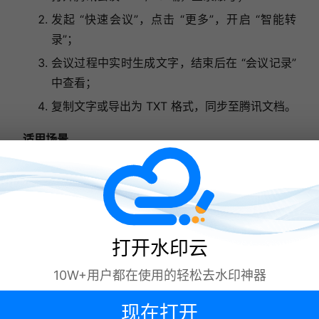
发起 “快速会议”，点击 “更多”，开启 “智能转
录”；
会议过程中实时生成文字，结束后在 “会议记录”
中查看；
复制文字或导出为 TXT 格式，同步至腾讯文档。
适用场景
企业内部会议、团队线上研讨、小型工作沟通等腾讯生
态内的会议场景。
（四）通义听悟（综合评分：8.3 分）
打开水印云
10W+用户都在使用的轻松去水印神器
支持平台
现在打开
网页端、iOS、Android 移动端，无 PC 客户端，依托