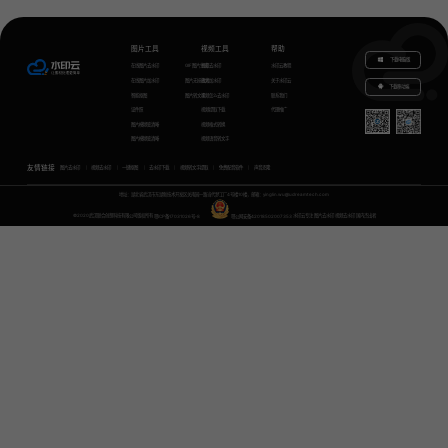
图片工具
视频工具
帮助
下载电脑版
在线图片去水印
GIF图片生成
视频去水印
水印云教程
在线图片加水印
图片无损放大
视频加水印
关于水印云
下载移动端
智能抠图
图片转文字
视频怎么去水印
联系我们
证件照
视频提取下载
代理推广
图片模糊变清晰
视频格式转换
图片模糊变清晰
视频语音转文字
友情链接
图片去水印
视频去水印
一键抠图
去水印下载
视频转文字提取
免费配音软件
声音克隆
地址：湖北省武汉市东湖新技术开发区关南园一路当代梦工厂4号楼10楼，邮箱：yinglin.wu@udreamtech.com
©2020武汉联合创想科技有限公司版权所有
鄂ICP备17031026号-8
鄂公网安备42018502007353
水印云专注
图片去水印
视频去水印
国内杰出者