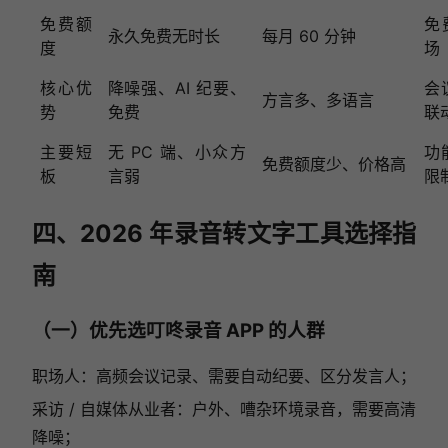
免费额
免费
永久免费无时长
每月 60 分钟
度
场
核心优
降噪强、AI 纪要、
会
方言多、多语言
势
免费
联
主要短
无 PC 端、小众方
功
免费额度少、价格高
板
言弱
限
四、2026 年录音转文字工具选择指
南
（一）优先选叮咚录音 APP 的人群
职场人：高频会议记录、需要自动纪要、区分发言人；
采访 / 自媒体从业者：户外、嘈杂环境录音，需要高清
降噪；