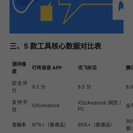
三、5 款工具核心数据对比表
测评维
叮咚录音 APP
讯飞听见
腾
度
综合评
9.2 分
8.5 分
8.
分
支持平
iOS/Android/ 网页 /
iOS/Android
全
PC
台
9
准确率
97%+（普通话）
95%+（普通话）
景