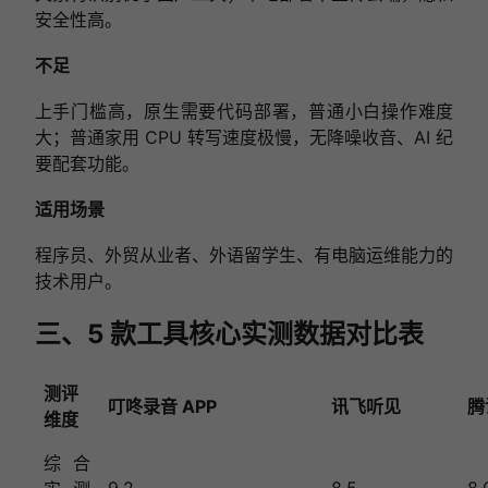
安全性高。
不足
上手门槛高，原生需要代码部署，普通小白操作难度
大；普通家用 CPU 转写速度极慢，无降噪收音、AI 纪
要配套功能。
适用场景
程序员、外贸从业者、外语留学生、有电脑运维能力的
技术用户。
三、5 款工具核心实测数据对比表
测评
叮咚录音 APP
讯飞听见
腾
维度
综合
9.2
8.5
8.