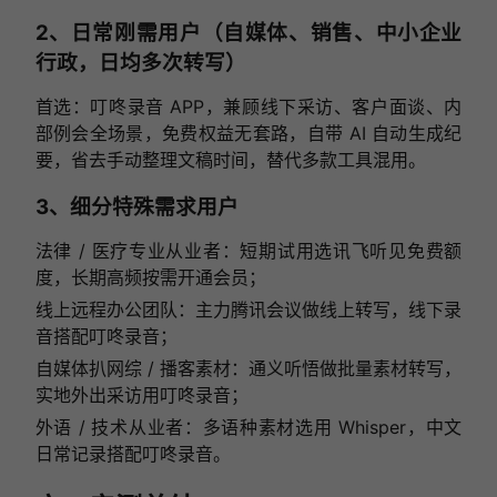
2、日常刚需用户（自媒体、销售、中小企业
行政，日均多次转写）
首选：叮咚录音 APP，兼顾线下采访、客户面谈、内
部例会全场景，免费权益无套路，自带 AI 自动生成纪
要，省去手动整理文稿时间，替代多款工具混用。
3、细分特殊需求用户
法律 / 医疗专业从业者：短期试用选讯飞听见免费额
度，长期高频按需开通会员；
线上远程办公团队：主力腾讯会议做线上转写，线下录
音搭配叮咚录音；
自媒体扒网综 / 播客素材：通义听悟做批量素材转写，
实地外出采访用叮咚录音；
外语 / 技术从业者：多语种素材选用 Whisper，中文
日常记录搭配叮咚录音。