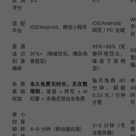
实测
评分
Wi
iOS/Android/
适配
手
iOS/Android、微信小程序
网页 / PC 全端
平台
台
普通
95%~98%（安
9
话识
97%+（降噪优化，嘈杂场
静环境顶尖，
室
别准
景稳定）
噪音下滑明
偏
确率
显）
每月免费 60
单
免费
永久免费无时长、无次数
分钟，超额
4
基础
限制
，录音 + 转写 + AI
0.33 元 / 分钟
时
权益
纪要 + 多格式导出全免费
计费
写
单小
时音
会
3~5 分钟（专
频转
4~6 分钟（移动端云端）
稿
业服务器）