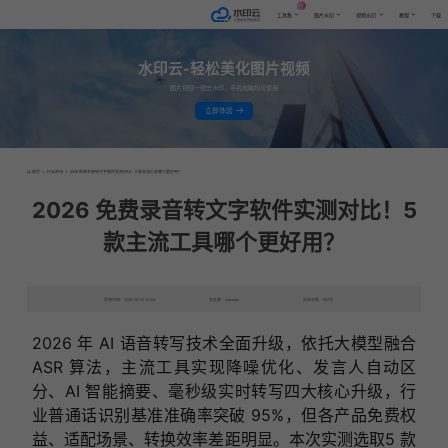
AI
工具集
图片水印
视频水印
教程
下载
水印云-轻松美化图片视频
图片视频一键去水印，手机电脑均可使用
立即体验
首页
>
行业资讯
>
2026 免费录音转文字软件实测对比！5 款主流工具哪个更好用？
2026 免费录音转文字软件实测对比！5
款主流工具哪个更好用？
发布日期：2026-06-03 14:04
发表者：qianqian
浏览次数：667次
2026 年 AI 语音转写技术全面升级，依托大模型融合
ASR 算法，主流工具实现降噪优化、发言人自动区
分、AI 智能摘要、毫秒级实时转写四大核心升级，行
业普通话识别基准准确率突破 95%，但各产品免费权
益、适配场景、转换效率差距明显。本次实测选取5 款