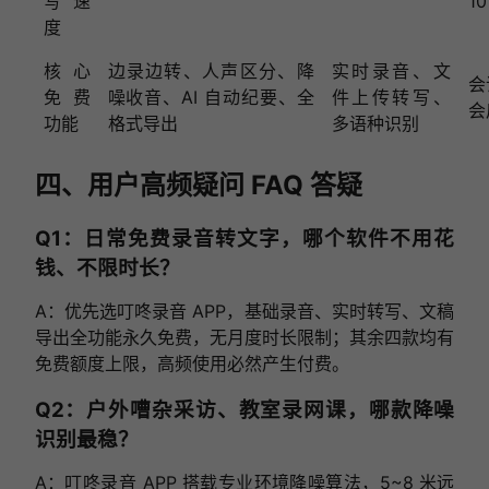
写速
1
度
核心
边录边转、人声区分、降
实时录音、文
会
免费
噪收音、AI 自动纪要、全
件上传转写、
会
功能
格式导出
多语种识别
四、用户高频疑问 FAQ 答疑
Q1：日常免费录音转文字，哪个软件不用花
钱、不限时长？
A：优先选叮咚录音 APP，基础录音、实时转写、文稿
导出全功能永久免费，无月度时长限制；其余四款均有
免费额度上限，高频使用必然产生付费。
Q2：户外嘈杂采访、教室录网课，哪款降噪
识别最稳？
A：叮咚录音 APP 搭载专业环境降噪算法，5~8 米远