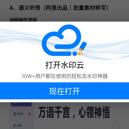
4、通义听悟（阿里出品｜批量素材转写）
详细操作流程
注册登录后每日自动刷新 10 小时免费时长，选
择实时录音 / 本地音频 / 播客链接三种导入方
式；
批量勾选最多 50 个音频文件提交转写，系统自
动 AI 提炼全文重点；
打开水印云
文稿修改完毕，导出文档或同步至阿里云盘留
10W+用户都在使用的轻松去水印神器
存。
现在打开
下次再说