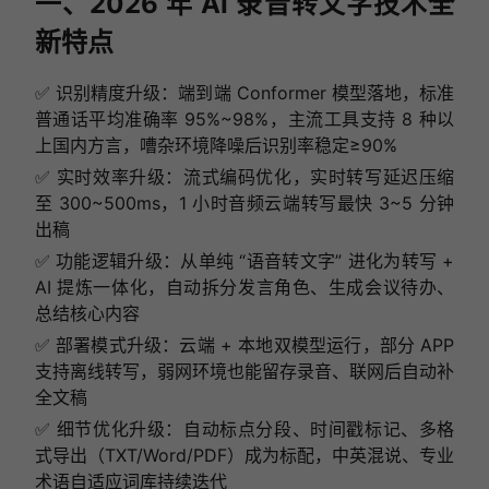
一、2026 年 AI 录音转文字技术全
新特点
✅ 识别精度升级：端到端 Conformer 模型落地，标准
普通话平均准确率 95%~98%，主流工具支持 8 种以
上国内方言，嘈杂环境降噪后识别率稳定≥90%
✅ 实时效率升级：流式编码优化，实时转写延迟压缩
至 300~500ms，1 小时音频云端转写最快 3~5 分钟
出稿
✅ 功能逻辑升级：从单纯 “语音转文字” 进化为转写 +
AI 提炼一体化，自动拆分发言角色、生成会议待办、
总结核心内容
✅ 部署模式升级：云端 + 本地双模型运行，部分 APP
支持离线转写，弱网环境也能留存录音、联网后自动补
全文稿
✅ 细节优化升级：自动标点分段、时间戳标记、多格
式导出（TXT/Word/PDF）成为标配，中英混说、专业
术语自适应词库持续迭代