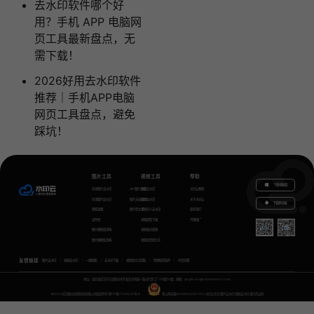
去水印软件哪个好
用？手机 APP 电脑网
页工具最新盘点，无
需下载！
2026好用去水印软件
推荐｜手机APP电脑
网页工具盘点，避免
踩坑！
图片工具
视频工具
帮助
下载电脑版
在线图片去水印
GIF图片生成
视频去水印
水印云教程
在线图片加水印
图片无损放大
视频加水印
关于水印云
下载移动端
智能抠图
图片转文字
视频怎么去水印
联系我们
证件照
视频提取下载
代理推广
图片模糊变清晰
视频格式转换
图片模糊变清晰
视频语音转文字
友情链接
图片去水印
视频去水印
一键抠图
去水印下载
视频转文字提取
免费配音软件
声音克隆
地址：湖北省武汉市东湖新技术开发区关南园一路当代梦工厂4号楼10楼，邮箱：yinglin.wu@udreamtech.com
©2020武汉联合创想科技有限公司版权所有
鄂ICP备17031026号-8
鄂公网安备42018502007353
水印云专注
图片去水印
视频去水印
国内杰出者