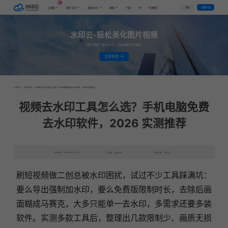
AI
VIP
登录
下载客户端
工具集
图片水印
视频水印
教程
下载
代理推广
水印云-轻松美化图片视频
图片视频一键去水印，手机电脑均可使用
立即体验
首页
>
行业资讯
>
视频去水印工具怎么选？手机电脑免费去水印软件，2026 实测推荐
视频去水印工具怎么选？手机电脑免费
去水印软件，2026 实测推荐
发布日期：2026-06-17 11:23
发表者：qianqian
浏览次数：464次
刷短视频做二创总被水印困扰，试过不少工具踩满坑：
要么导出强制加水印，要么免费版限制时长，去除后画
面糊成马赛克，大多只能单一去水印，多需求还要多装
软件。实测多款工具后，整理出几款限制少、画质无损