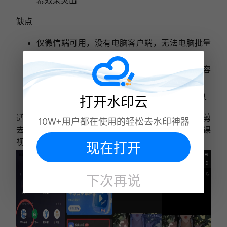
幕效果突出
缺点
仅微信端可用，没有电脑客户端，无法电脑批量
处理
不支持大批量批量导入，全屏半透明水印修复容
易出现画面模糊
功能单一，无转文字、格式转换等附加剪辑工具
打开水印云
适用场景：手机临时应急处理短视频；影视、剧集混剪
10W+用户都在使用的轻松去水印神器
去除滚动字幕；新手偶尔剪辑、不想下载 APP；网课
视频清除底部解说文字，单次少量素材处理。
现在打开
下次再说