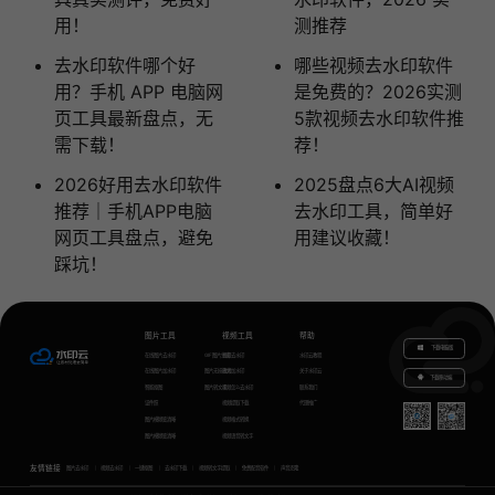
用！
测推荐
去水印软件哪个好
哪些视频去水印软件
用？手机 APP 电脑网
是免费的？2026实测
页工具最新盘点，无
5款视频去水印软件推
需下载！
荐！
2026好用去水印软件
2025盘点6大AI视频
推荐｜手机APP电脑
去水印工具，简单好
网页工具盘点，避免
用建议收藏！
踩坑！
图片工具
视频工具
帮助
下载电脑版
在线图片去水印
GIF图片生成
视频去水印
水印云教程
在线图片加水印
图片无损放大
视频加水印
关于水印云
下载移动端
智能抠图
图片转文字
视频怎么去水印
联系我们
证件照
视频提取下载
代理推广
图片模糊变清晰
视频格式转换
图片模糊变清晰
视频语音转文字
友情链接
图片去水印
视频去水印
一键抠图
去水印下载
视频转文字提取
免费配音软件
声音克隆