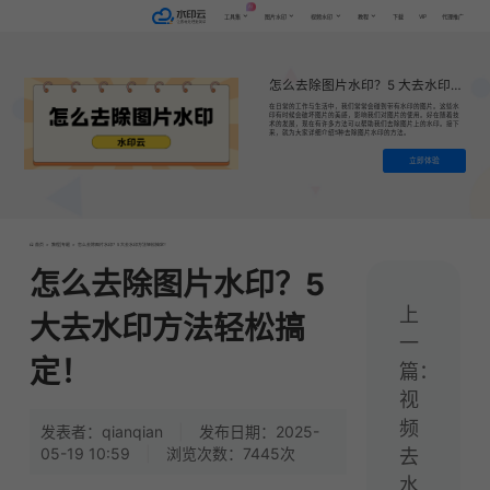
AI
VIP
工具集
图片水印
视频水印
教程
下载
代理推广
怎么去除图片水印？5 大去水印方法轻松搞定！
在日常的工作与生活中，我们常常会碰到带有水印的图片。这些水
印有时候会破坏图片的美感，影响我们对图片的使用。好在随着技
术的发展，现在有许多方法可以帮助我们去除图片上的水印。接下
来，就为大家详细介绍5种去除图片水印的方法。
立即体验
首页
>
教程|专题
>
怎么去除图片水印？5 大去水印方法轻松搞定！
怎么去除图片水印？5
上
大去水印方法轻松搞
一
定！
篇：
视
频
发表者：qianqian
|
发布日期：2025-
05-19 10:59
|
浏览次数：7445次
去
水