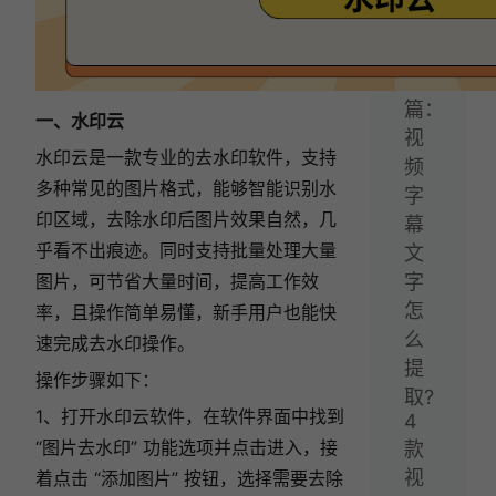
法！
下
一
篇：
一、水印云
视
水印云是一款专业的去水印软件，支持
频
多种常见的图片格式，
能够智能识别水
字
印区域，去除水印后图片效果自然，几
幕
乎看不出痕迹。同时支持批量处理大量
文
图片，可节省大量时间，提高工作效
字
怎
率，且操作简单易懂，新手用户也能快
么
速完成去水印操作。
提
操作步骤如下：
取?
1、打开水印云软件，在软件界面中找到
4
“图片去水印” 功能选项并点击进入，接
款
视
着点击 “添加图片” 按钮，选择需要去除