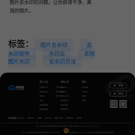
图片去水印的问题，让你获得干净、美
观的图片。
标签：
图片去水印
去
水印软件
水印云
去除
图片水印
去水印方法
图片工具
视频工具
帮助
下载电脑版
在线图片去水印
GIF图片生成
视频去水印
水印云教程
在线图片加水印
图片无损放大
视频加水印
关于水印云
下载移动端
智能抠图
图片转文字
视频怎么去水印
联系我们
证件照
视频提取下载
代理推广
图片模糊变清晰
视频格式转换
图片模糊变清晰
视频语音转文字
友情链接
图片去水印
视频去水印
一键抠图
去水印下载
视频转文字提取
免费配音软件
声音克隆
地址：湖北省武汉市东湖新技术开发区关南园一路当代梦工厂4号楼10楼，邮箱：yinglin.wu@udreamtech.com
©2020武汉联合创想科技有限公司版权所有
鄂ICP备17031026号-8
鄂公网安备42018502007353
水印云专注
图片去水印
视频去水印
国内杰出者